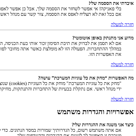
איבדתי את הססמה שלי!
בלי פאניקה! אי אפשר לשחזר את הססמה שלך, אבל כן אפשר לאפס
אם בכל זאת לא תצליח לאפס את הססמה, צור קשר עם מנהל ראשי
חזרה למעלה
מדוע אני מתנתק באופן אוטומטי?
אם לא תסמן את לבדוק את תיבת הסימון
זכור אותי
בעת הכניסה, המ
במהלך ההתחברות. הפעולה הזו לא מומלצת כאשר אתה מחובר לפור
את האפשרות הזו.
חזרה למעלה
מה האפשרות “מחק את כל עוגיות המערכת” עושה?
ידי מנהל ראשי. אם נתקלת בבעיות של התחברות והתנתקות, מחיקת ע
חזרה למעלה
אפשרויות והגדרות משתמש
כיצד אני משנה את ההגדרות שלי?
אם אתה משתמש רשום, כל הגדרותיך שמורות במסד הנתונים. כדי ל
מערכת זו תאפשר לך לשנות את ההגדרות וההעדפות שלך.