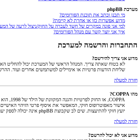
מערכת phpBB
מי תכנן וכתב את תוכנת הפורומים?
מדוע אפשרות כזו או אחרת לא קיימת?
למי אני פונה במקרים של חשד לעברה על החוק/ניצול לרעה של המע
איך אני יוצר קשר עם מנהל הפורומים?
התחברות והרשמה למערכת
מדוע אני צריך להירשם?
לא בטוח שאתה צריך. המנהל הראשי של המערכת יכול להחליט האם ח
שליחת הודעות פרטיות או אימיילים למשתמשים אחרים ועוד. ההר
חזרה למעלה
מהו COPPA?
יועץ חוקי להתיעצות. שים לב שקבוצת phpBB אינה יכולה לספק יעוץ חוקי ואינה נקודה ליצירת קשר לענייני חוק מכל סוג, ובפרט הרשום להלן.
חזרה למעלה
מדוע אני לא יכול להרשם?