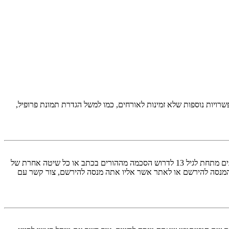
יות נוספות שלא זמינות לאורחים, כמו למשל הגדרת תמונת פרופיל,
COPPA, או החוק לפרטיות והגנה המקוונת של הילד של 1998, הוא חוק בארצות הברית הדורש מאתרים ברשת אשר יכולים לאסוף מידע מקטינים מתחת לגיל 13 לדרוש הסכמה מההורים בכתב או כל שיטה אחרת של
 13. אם אינך בטוח אם חוק זה חל לגביך בתור מישהו המנסה להירשם או לאתר אשר אליו אתה מנסה להירשם, צור קשר עם