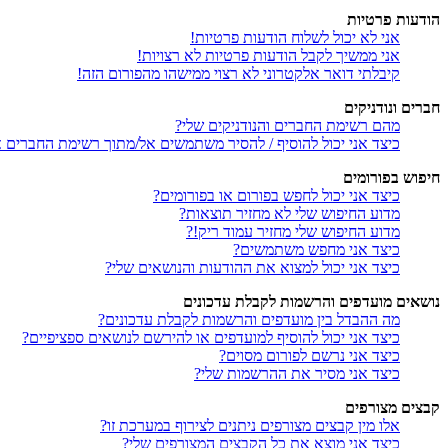
הודעות פרטיות
אני לא יכול לשלוח הודעות פרטיות!
אני ממשיך לקבל הודעות פרטיות לא רצויות!
קיבלתי דואר אלקטרוני לא רצוי ממישהו מהפורום הזה!
חברים ונודניקים
מהם רשימת החברים והנודניקים שלי?
כיצד אני יכול להוסיף / להסיר משתמשים אל/מתוך רשימת החברים או
חיפוש בפורומים
כיצד אני יכול לחפש בפורום או בפורומים?
מדוע החיפוש שלי לא מחזיר תוצאות?
מדוע החיפוש שלי מחזיר עמוד ריק!?
כיצד אני מחפש משתמשים?
כיצד אני יכול למצוא את ההודעות והנושאים שלי?
נושאים מועדפים והרשמות לקבלת עדכונים
מה ההבדל בין מועדפים והרשמות לקבלת עדכונים?
כיצד אני יכול להוסיף למועדפים או להירשם לנושאים ספציפיים?
כיצד אני נרשם לפורום מסוים?
כיצד אני מסיר את ההרשמות שלי?
קבצים מצורפים
אלו מין קבצים מצורפים ניתנים לצירוף במערכת זו?
כיצד אני מוצא את כל הקבצים המצורפים שלי?