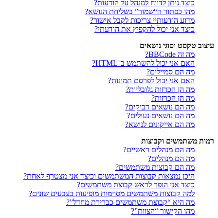
כיצד ניתן לדווח למנהל על הודעות?
מהו כפתור ה“שמור” בשליחת הנושא?
מדוע הודעותיי צריכות לקבל אישור?
כיצד אני יכול להקפיץ את הודעתי?
עיצוב טקסט וסוגי נושאים
מה זה BBCode?
האם אני יכול להשתמש ב־HTML?
מה הם סמיילים?
האם אני יכול לפרסם תמונות?
מה הן הכרזות גלובליות?
מה הן הכרזות?
מה הם נושאים דביקים?
מה הם נושאים נעולים?
מה הם אייקונים לנושא?
רמות משתמשים וקבוצות
מה הם מנהלים ראשיים?
מה הם מנהלים?
מה הם קבוצות משתמשים?
היכן נמצאות קבוצות המשתמשים וכיצד אני מצטרף לאחת?
כיצד אני הופך לראש קבוצת משתמשים?
למה קבוצות משתמשים מסוימות מופיעות בצבעים שונים?
מה היא “קבוצת משתמשים כברירת מחדל”?
מהו הקישור “הצוות”?