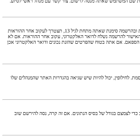
ראשית, בדוק את שם המשתמש והססמה שהזנת. אם הם נכונים, אז כנראה ואת מהדברים הבאים קרה. אם מערכת ה־COPPA פועלת במערכת ובהרשמה סימנת שאתה מתחת לגיל 13, תצטרך לעקוב אחר ההוראות
האישור להרשמה נשלח לדואר האלקטרוני, עקוב אחר ההוראות. אם לא
 הספאם. אם אתה בטוח שהפרטים שהזנת נכונים ודואר האלקטרוני אכן
מת. לחילופין, יכול להיות שיש שגיאה בהגדרות האתר שהמנהלים שלו
די לצמצם בגודל של בסיס הנתונים. אם זה קרה, נסה להירשם שוב