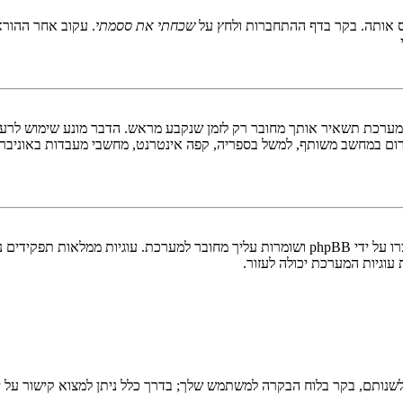
 אותה. בקר בדף ההתחברות ולחץ על
שכחתי את ססמתי
. עקוב אחר ההורא
ערכת תשאיר אותך מחובר רק לזמן שנקבע מראש. הדבר מונע שימוש לרעה 
ום במחשב משותף, למשל בספריה, קפה אינטרנט, מחשבי מעבדות באוניבר
"מחק את כל עוגיות המערכת" מוחק את כל העוגיות (cookies) שנוצרו על ידי phpBB ושומרות 
וגיות המערכת יכולה לעזור.
שנותם, בקר בלוח הבקרה למשתמש שלך; בדרך כלל ניתן למצוא קישור על י