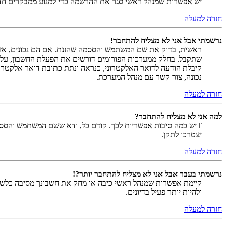
יש אפשרות שמנהל ראשי סגר את ההרשמה כדי למנוע ממבקרים חדשים להירשם. לחילופין ייתכן שמנהל ראש
חזרה למעלה
נרשמתי אבל אני לא מצליח להתחבר!
שתקבל. בחלק ממערכות הפורומים דורשים את הפעלת החשבון, על י
קיבלת הודעה לדואר האלקטרוני, כנראה ונתת כתובת דואר אלקטרו
נכונה, צור קשר עם מנהל המערכת.
חזרה למעלה
למה אני לא מצליח להתחבר?
Tיש כמה סיבות אפשריות לכך. קודם כל, ודא ששם המשתמש והססמה
יצטרכו לתקן.
חזרה למעלה
נרשמתי בעבר אבל אני לא מצליח להתחבר יותר?!
קיימת אפשרות שמנהל ראשי כיבה או מחק את חשבונך מסיבה כלשהי.
ולהיות יותר פעיל בדיונים.
חזרה למעלה