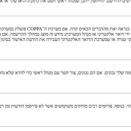
י חסם את כתובת ה-IP שלך או את שם המשתמש שאתה מנסה לרשום. צור קשר עם מנהל ראשי לסיוע.
די דואר אלקטרוני או מנהל המערכת; מידע זה מוצג במהלך ההרשמה. אם 
ני שגויה או שמערכת הדואר האלקטרוני העבירה את הודעת האישור בסינון
 שלך נכונים. אם הם נכונים, צור קשר עם מנהל ראשי כדי לוודא שלא נחס
 בנוסף, פורומים רבים מוחקים משתמשים אשר לא פירסמו הודעות זמן רב כ