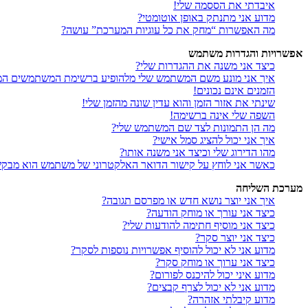
איבדתי את הססמה שלי!
מדוע אני מתנתק באופן אוטומטי?
מה האפשרות “מחק את כל עוגיות המערכת” עושה?
אפשרויות והגדרות משתמש
כיצד אני משנה את ההגדרות שלי?
איך אני מונע משם המשתמש שלי מלהופיע ברשימת המשתמשים המ
הזמנים אינם נכונים!
שינתי את אזור הזמן והוא עדין שונה מהזמן שלי!
השפה שלי אינה ברשימה!
מה הן התמונות לצד שם המשתמש שלי?
איך אני יכול להציג סמל אישי?
מהו הדירוג שלי וכיצד אני משנה אותו?
כאשר אני לוחץ על קישור הדואר האלקטרוני של משתמש הוא מבק
מערכת השליחה
איך אני יוצר נושא חדש או מפרסם תגובה?
כיצד אני עורך או מוחק הודעה?
כיצד אני מוסיף חתימה להודעות שלי?
כיצד אני יוצר סקר?
מדוע אני לא יכול להוסיף אפשרויות נוספות לסקר?
כיצד אני ערוך או מוחק סקר?
מדוע איני יכול להיכנס לפורום?
מדוע אני לא יכול לצרף קבצים?
מדוע קיבלתי אזהרה?