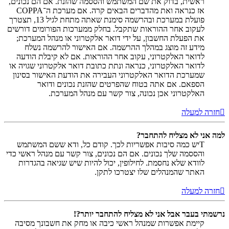
ראשית, בדוק את שם המשתמש והססמה שהזנת. אם הם נכונים,
אז כנראה ואת מהדברים הבאים קרה. אם מערכת ה־COPPA
פועלת במערכת ובהרשמה סימנת שאתה מתחת לגיל 13, תצטרך
לעקוב אחר ההוראות שתקבל. בחלק ממערכות הפורומים דורשים
את הפעלת החשבון, על ידי דואר אלקטרוני או מנהל המערכת;
מידע זה מוצג במהלך ההרשמה. אם האישור להרשמה נשלח
לדואר האלקטרוני, עקוב אחר ההוראות. אם לא קיבלת הודעה
לדואר האלקטרוני, כנראה ונתת כתובת דואר אלקטרוני שגויה או
שמערכת הדואר האלקטרוני העבירה את הודעת האישור בסינון
הספאם. אם אתה בטוח שהפרטים שהזנת נכונים ודואר
האלקטרוני אכן נכונה, צור קשר עם מנהל המערכת.
חזרה למעלה
למה אני לא מצליח להתחבר?
Tיש כמה סיבות אפשריות לכך. קודם כל, ודא ששם המשתמש
והססמה שלך נכונים. אם הם נכונים, צור קשר עם מנהל ראשי כדי
לוודא שלא נחסמת. לחילופין, יכול להיות שיש שגיאה בהגדרות
האתר שהמנהלים שלו יצטרכו לתקן.
חזרה למעלה
נרשמתי בעבר אבל אני לא מצליח להתחבר יותר?!
קיימת אפשרות שמנהל ראשי כיבה או מחק את חשבונך מסיבה