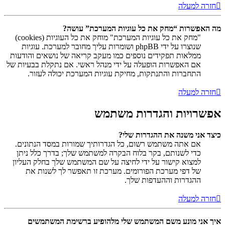
חזרה למעלה
מה האפשרות “מחק את כל עוגיות המערכת” עושה?
"מחק את כל עוגיות המערכת" מוחק את כל העוגיות (cookies)
שנוצרו על ידי phpBB ושומרות עליך מחובר למערכת. עוגיות
ממלאות תפקידים נוספים כמו מעקב קריאה של נושאים והודעות
אם האפשרות הופעלה על ידי מנהל ראשי. אם נתקלת בבעיות של
התחברות והתנתקות, מחיקת עוגיות המערכת יכולה לעזור.
חזרה למעלה
אפשרויות והגדרות משתמש
כיצד אני משנה את ההגדרות שלי?
אם אתה משתמש רשום, כל הגדרותיך שמורות במסד הנתונים.
כדי לשנותם, בקר בלוח הבקרה למשתמש שלך; בדרך כלל ניתן
למצוא קישור על ידי לחיצה על שם המשתמש שלך בחלק העליון
של דפי מערכת הפורומים. מערכת זו תאפשר לך לשנות את
ההגדרות וההעדפות שלך.
חזרה למעלה
איך אני מונע משם המשתמש שלי מלהופיע ברשימת המשתמשים