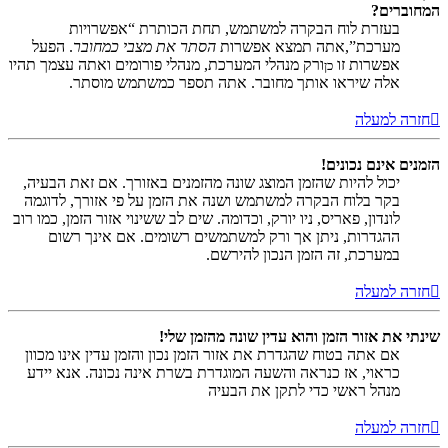
המחוברים?
בעזרת לוח הבקרה למשתמש, תחת הכותרת “אפשרויות
מערכת”,אתה תמצא אפשרות
הסתר את מצבי כמחובר
. הפעל
אפשרות זו
ורק מנהלי המערכת, מנהלי פורומים ואתה עצמך תהיו
כן
אלה שיראו אותך מחובר. אתה תספר כמשתמש מוסתר.
חזרה למעלה
הזמנים אינם נכונים!
יכול להיות שהזמן המוצג שונה מהזמנים באזורך. אם זאת הבעיה,
בקר בלוח הבקרה למשתמש ושנה את הזמן על פי אזורך, לדוגמה
לונדון, פאריס, ניו יורק, וכדומה. שים לב ששינוי אזור הזמן, כמו רוב
ההגדרות, ניתן אך ורק למשתמשים רשומים. אם אינך רשום
במערכת, זה הזמן הנכון להירשם.
חזרה למעלה
שינתי את אזור הזמן והוא עדין שונה מהזמן שלי!
אם אתה בטוח שהגדרת את אזור הזמן נכון והזמן עדין אינו מכוון
כראוי, אז כנראה והשעה המוגדרת בשרת אינה נכונה. אנא יידע
מנהל ראשי כדי לתקן את הבעיה
חזרה למעלה