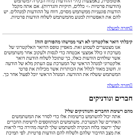
אוטומטית, באמצעות כללי ההודעות בלוח הבקרה למשתמש
(הודעות פרטיות -> כללים, תיקיות והגדרות). אם אתה מקבל
הודעות פוגעניות ממשתמש מסוים, דווח על ההודעות למנהלים. יש
להם את האפשרות למנוע מהמשתמש לשלוח הודעות פרטיות.
חזרה למעלה
קיבלתי דואר אלקטרוני לא רצוי ממישהו מהפורום הזה!
אנו מצטערים לשמוע זאת. מאפיין טופס הדואר האלקטרוני של
מערכת זו כולל אמצעי אבטחה כדי לנסות ולעקוב אחר משתמשים
אשר שולחים הודעות כאלו, כך שתוכל לשלוח הודעת דואר
אלקטרוני למנהל הראשי של המערכת עם העתק מלא של הודעה
זו. חשוב מאוד לכלול את הכותרות אשר מכילות את פרטי
המשתמש ששלח את ההודעה. המנהל הראשי יוכל לפעול אחר כך.
חזרה למעלה
חברים ונודניקים
מהם רשימת החברים והנודניקים שלי?
אתה יכול להשתמש ברשימות אלו כדי לסדר את המשתמשים
האחרים של המערכת. משתמשים המתווספים לרשימת החברים
שלך ירשמו בלוח הבקרה למשתמש שלך לגישה מהירה כדי לראות
את מצב החיבור שלהם ולשלוח להם הודעות פרטיות. לפי תמיכת