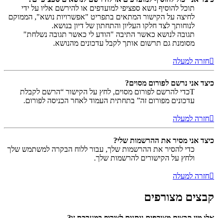
תוכל להוסיף נושא ספציפי למועדפים או להירשם אליו על ידי
לחיצה על הקישור המתאים בתפריט "אפשרויות נושא", הממוקם
לנוחותך לצד חלקו העליון והתחתון של דיון בנושא.
תגובה לנושא כאשר התיבה "הודע לי כאשר תגובה נשלחת"
מסומנת גם תרשום אותך לקבל עדכונים מהנושא.
חזרה למעלה
כיצד אני נרשם לפורום מסוים?
Tכדי להרשם לפורום מסוים, לחץ על הקישור “הרשם לקבלת
עדכונים מפורום זה” בתחתית העמוד לאחר הכניסה לפורום.
חזרה למעלה
כיצד אני מסיר את ההרשמות שלי?
כדי להסיר את ההרשמות שלך, עבור ללוח הבקרה למשתמש שלך
ולחץ על הקישורים להרשמות שלך.
חזרה למעלה
קבצים מצורפים
אלו מין קבצים מצורפים ניתנים לצירוף במערכת זו?