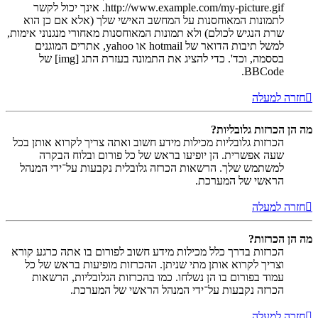
http://www.example.com/my-picture.gif. אינך יכול לקשר
לתמונות המאוחסנות על המחשב האישי שלך (אלא אם כן הוא
שרת הנגיש לכולם) ולא תמונות המאוחסנות מאחורי מנגנוני אימות,
למשל תיבות הדואר של hotmail או yahoo, אתרים המוגנים
בססמה, וכד'. כדי להציג את התמונה בעזרת התג [img] של
BBCode.
חזרה למעלה
מה הן הכרזות גלובליות?
הכרזות גלובליות מכילות מידע חשוב ואתה צריך לקרוא אותן בכל
שעה אפשרית. הן יופיעו בראש של כל פורום ובלוח הבקרה
למשתמש שלך. הרשאות הכרזה גלובלית נקבעות על־ידי המנהל
הראשי של המערכת.
חזרה למעלה
מה הן הכרזות?
הכרזות בדרך כלל מכילות מידע חשוב לפורום בו אתה כרגע קורא
וצריך לקרוא אותן מתי שניתן. ההכרזות מופיעות בראש של כל
עמוד בפורום בו הן נשלחו. כמו בהכרזות הגלובליות, הרשאות
הכרזה נקבעות על־ידי המנהל הראשי של המערכת.
חזרה למעלה