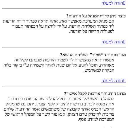
חזרה למעלה
כיצד ניתן לדווח למנהל על הודעות?
אם מנהל המערכת מאפשר זאת, אתה תראה כפתור דיווח הודעות
ליד כפתור השליחת הודעה. על ידי לחיצה על הכפתור תעבור
לפעולות הדיווח על הודעה.
חזרה למעלה
מהו כפתור ה“שמור” בשליחת הנושא?
אפשרות זאת מאפשרת לך לשמור הודעות שנכתבו לשליחה
מאוחרת, תוכל להגיע אליהם שנית לאחר השמירה ע"י ביקור בלוח
הבקרה למשתמש.
חזרה למעלה
מדוע הודעותיי צריכות לקבל אישור?
המנהל הראשי של המערכת יכול להחליט שההודעות בפורום בו
אתה מנסה לכתוב נדרשות להיבדק לפני הצגתן. יתכן גם שהמנהל
הראשי הכניס אותך לקבוצה של משתמשים אשר ההודעות שלהם
צריכות להיבדק טרם הצגתן. אנא צור קשר על המנהל הראשי של
המערכת למידע נוסף.