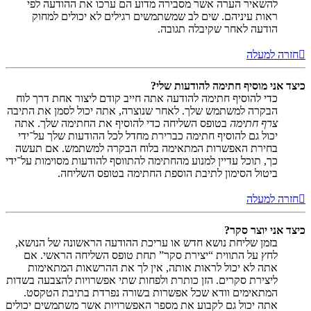
להשאיר הערה אשר מסבירה מדוע הם ערכו את ההודעה לפי
ראות עיניהם. שים לב שמשתמשים רגילים לא יכולים למחוק
הודעה לאחר שקיבלה תגובה.
חזרה למעלה
כיצד אני מוסיף חתימה להודעות שלי?
כדי להוסיף חתימה להודעה אתה חייב קודם ליצור אחת דרך לוח
הבקרה למשתמש שלך. לאחר שנוצרה, אתה יכול לסמן את התיבה
צרף חתימה
בטופס השליחה כדי להוסיף את החתימה שלך. אתה
יכול גם להוסיף חתימה כברירת מחדל לכל ההודעות שלך על־ידי
בחירת האפשרות המתאימה בלוח הבקרה למשתמש. אם תעשה
כך, תוכל עדיין למנוע מהחתימה להתווסף להודעות מסוימות על־ידי
ביטול הסימון לתיבת הוספת החתימה בטופס השליחה.
חזרה למעלה
כיצד אני יוצר סקר?
בזמן שליחת נושא חדש או עריכת ההודעה הראשונה של הנושא,
לחץ על התווית “יצירת סקר” תחת טופס השליחה הראשי. אם
אתה לא יכול לראות אותה, אין לך את ההרשאות המתאימות
ליצירת סקרים. הזן כותרת ולפחות שתי אפשרויות להצבעה בשדות
המתאימים וודא שכל אפשרות בשורה נפרדת בתיבת הטקסט.
אתה יכול גם לקבוע את מספר האפשרויות אשר משתמשים יכולים