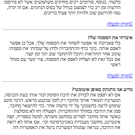
כלשהי. בנוסף, פורומים רבים מוחקים משתמשים אשר לא פירסמו
הודעות זמן רב כדי לצמצם בגודל של בסיס הנתונים. אם זה קרה,
נסה להירשם שוב ולהיות יותר פעיל בדיונים.
חזרה למעלה
איבדתי את הססמה שלי!
בלי פאניקה! אי אפשר לשחזר את הססמה שלך, אבל כן אפשר
לאפס אותה. בקר בדף ההתחברות ולחץ על
שכחתי את ססמתי
.
עקוב אחר ההוראות ותוכל להתחבר שוב תוך זמן קצר.
אם בכל זאת לא תצליח לאפס את הססמה, צור קשר עם מנהל
ראשי
חזרה למעלה
מדוע אני מתנתק באופן אוטומטי?
אם לא תסמן את לבדוק את תיבת הסימון
זכור אותי
בעת הכניסה,
המערכת תשאיר אותך מחובר רק לזמן שנקבע מראש. הדבר מונע
שימוש לרעה בחשבונך על ידי מישהו אחר. כדי להישאר מחובר,
סמן את התיבה במהלך ההתחברות. הפעולה הזו לא מומלצת
כאשר אתה מחובר לפורום במחשב משותף, למשל בספריה, קפה
אינטרנט, מחשבי מעבדות באוניברסיטה וכו׳. אם אתה לא רואה
את התיבה, כנראה שמנהל המערכת ביטל את האפשרות הזו.