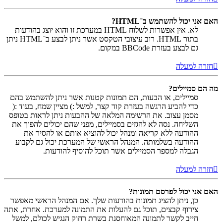
האם אני יכול להשתמש ב־HTML?
לא. אין אפשרות לשלוח HTML במערכת זו והוא יוצג בהודעות
בתור HTML. רוב עיצובי הטקסט אשר ניתן לבצע ב־HTML ניתן
גם לבצע בעזרת BBCode במקום.
חזרה למעלה
מה הם סמיילים?
סמיילים, או הבעות, הם תמונות קטנות אשר ניתן להשתמש בהם
כדי להביע הרגשה בעזרת קוד קצר, למשל :) מציין שמח, בעוד :(
מסמן עצוב. את הרשימה המלאה של ההבעות ניתן לראות בטופס
השליחה. נסה לא להגזים בסמיילים, מפני שהם יכולים להפוך את
ההודעה ללא קריאה ומנהל יכול להוציא אותם או להסיר את
ההודעה בשלמותה. המנהל הראשי של המערכת יכול גם לקבוע
הגבלה למספר הסמיילים אשר תוכל להוסיף להודעות.
חזרה למעלה
האם אני יכול לפרסם תמונות?
כן, ניתן להציג תמונות בהודעות שלך. אם המנהל הראשי מאפשר
צירוף קבצים, תוכל גם להעלות את התמונה למערכת. אחרת, אתה
חייב לקשר לתמונה המאוחסנת בשרת רחוק הנגיש לכולם, למשל