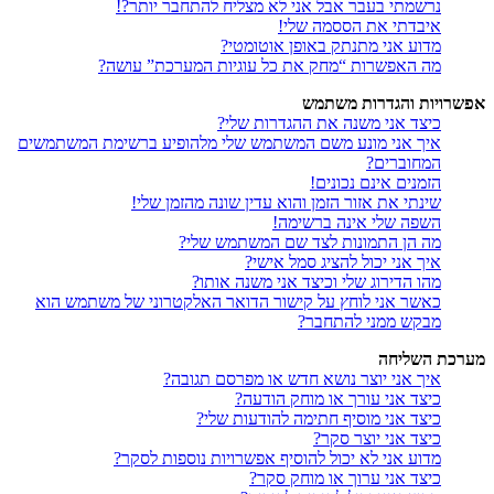
נרשמתי בעבר אבל אני לא מצליח להתחבר יותר?!
איבדתי את הססמה שלי!
מדוע אני מתנתק באופן אוטומטי?
מה האפשרות “מחק את כל עוגיות המערכת” עושה?
אפשרויות והגדרות משתמש
כיצד אני משנה את ההגדרות שלי?
איך אני מונע משם המשתמש שלי מלהופיע ברשימת המשתמשים
המחוברים?
הזמנים אינם נכונים!
שינתי את אזור הזמן והוא עדין שונה מהזמן שלי!
השפה שלי אינה ברשימה!
מה הן התמונות לצד שם המשתמש שלי?
איך אני יכול להציג סמל אישי?
מהו הדירוג שלי וכיצד אני משנה אותו?
כאשר אני לוחץ על קישור הדואר האלקטרוני של משתמש הוא
מבקש ממני להתחבר?
מערכת השליחה
איך אני יוצר נושא חדש או מפרסם תגובה?
כיצד אני עורך או מוחק הודעה?
כיצד אני מוסיף חתימה להודעות שלי?
כיצד אני יוצר סקר?
מדוע אני לא יכול להוסיף אפשרויות נוספות לסקר?
כיצד אני ערוך או מוחק סקר?