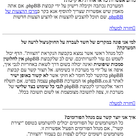
מדוע אפשרות כזו או אחרת לא קיימת?
המערכת נכתבה וקיבלה רישיון על ידי קבוצת phpBB. אם אתה
מאמין שיש אפשרות שצריך להוסיף אנא בקר ב
מרכז ההצעות של
phpBB
, שם תוכל להצביע להצעות או להציע הצעות חדשות
חזרה למעלה
למי אני פונה במקרים של חשד לעברה על החוק/ניצול לרעה של
המערכת?
לכל מנהל ראשי אשר נמצא בקבוצה הנקראת “הצוות”. הדף יכול
לשמש גם עזר להערותיכם. שים לב שלקבוצת phpBB
אין לחלוטין
סמכות שיפוטית
ואינה יכולה בשום דרך לשאת באחריות לגבי איך,
איפה או על־ידי מי מערכת זו בשימוש. אל תצור קשר עם קבוצת
phpBB בהקשר לכל חומר לא חוקי אשר
לא קשור באופן ישיר
לאתר phpBB.co.il או המערכת phpBB עצמה בפרט. אם תשלח
דואר אלקטרוני לקבוצת phpBB
לגבי כל שימוש בצד שלישי
של
מערכת זו, צפה לתשובה מצומצמת או לשום תשובה בכלל.
חזרה למעלה
איך אני יוצר קשר עם מנהל הפורומים?
כל המשתמשים של הפורומים יכולים להשתמש בטופס “יצירת
קשר”, אם מנהל הפורומים הפעיל אפשרות זו.
משתמשים רשומים יכולים לצפות גם בעמוד “הצוות”.