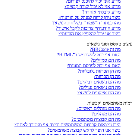
מדוע איני יכול להיכנס לפורום?
מדוע אני לא יכול לצרף קבצים?
מדוע קיבלתי אזהרה?
כיצד ניתן לדווח למנהל על הודעות?
מהו כפתור ה“שמור” בשליחת הנושא?
מדוע הודעותיי צריכות לקבל אישור?
כיצד אני יכול להקפיץ את הודעתי?
עיצוב טקסט וסוגי נושאים
מה זה BBCode?
האם אני יכול להשתמש ב־HTML?
מה הם סמיילים?
האם אני יכול לפרסם תמונות?
מה הן הכרזות גלובליות?
מה הן הכרזות?
מה הם נושאים דביקים?
מה הם נושאים נעולים?
מה הם אייקונים לנושא?
רמות משתמשים וקבוצות
מה הם מנהלים ראשיים?
מה הם מנהלים?
מה הם קבוצות משתמשים?
היכן נמצאות קבוצות המשתמשים וכיצד אני מצטרף לאחת?
כיצד אני הופך לראש קבוצת משתמשים?