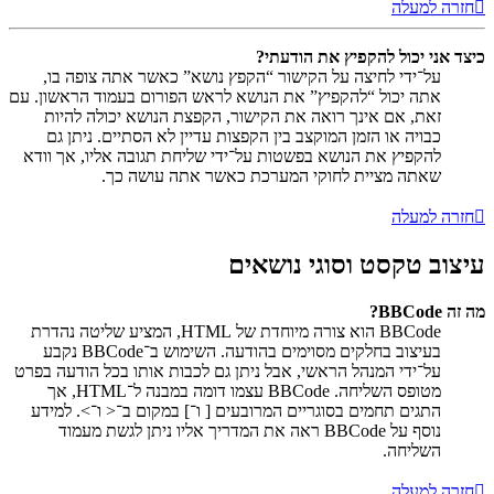
חזרה למעלה
כיצד אני יכול להקפיץ את הודעתי?
על־ידי לחיצה על הקישור “הקפץ נושא” כאשר אתה צופה בו,
אתה יכול “להקפיץ” את הנושא לראש הפורום בעמוד הראשון. עם
זאת, אם אינך רואה את הקישור, הקפצת הנושא יכולה להיות
כבויה או הזמן המוקצב בין הקפצות עדיין לא הסתיים. ניתן גם
להקפיץ את הנושא בפשטות על־ידי שליחת תגובה אליו, אך וודא
שאתה מציית לחוקי המערכת כאשר אתה עושה כך.
חזרה למעלה
עיצוב טקסט וסוגי נושאים
מה זה BBCode?
BBCode הוא צורה מיוחדת של HTML, המציע שליטה נהדרת
בעיצוב בחלקים מסוימים בהודעה. השימוש ב־BBCode נקבע
על־ידי המנהל הראשי, אבל ניתן גם לכבות אותו בכל הודעה בפרט
מטופס השליחה. BBCode עצמו דומה במבנה ל־HTML, אך
התגים תחמים בסוגריים המרובעים [ ו־] במקום ב־< ו־>. למידע
נוסף על BBCode ראה את המדריך אליו ניתן לגשת מעמוד
השליחה.
חזרה למעלה