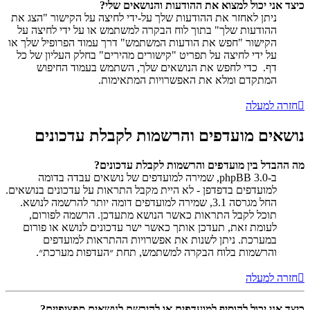
כיצד אני יכול למצוא את ההודעות והנושאים שלי?
ניתן לאחזר את ההודעות שלך על-ידי לחיצה על הקישור "הצג את
ההודעות שלך" בתוך לוח הבקרה למשתמש או על ידי לחיצה על
הקישור "חפש את הודעות המשתמש" דרך עמוד הפרופיל שלך או
על ידי לחיצה על תפריט "קישורים מהירים" בחלק העליון של כל
דף. כדי לחפש את הנושאים שלך, השתמש בעמוד החיפוש
המתקדם ומלא את האפשרויות המתאימות.
חזרה למעלה
נושאים מועדפים והרשמות לקבלת עדכונים
מה ההבדל בין מועדפים והרשמות לקבלת עדכונים?
ב-phpBB 3.0, שמירה למועדפים של נושאים עבדה בדומה
למועדפים בדפדפן - לא היית מקבל התראות על עדכונים בנושאים.
החל מגרסה 3.1, שמירה למועדפים דומה יותר להרשמה לנושא.
תוכל לקבל התראות כאשר הנושא מתעדכן. הרשמה לפורום,
לעומת זאת, תעדכן אותך כאשר ישר עדכונים לנושא או פורום
במערכת. ניתן לשנות את אפשרויות ההתראות למועדפים
והרשמות בלוח הבקרה למשתמש, תחת ״העדפות מערכת״.
חזרה למעלה
כיצד אני יכול להוסיף למועדפים או להירשם לנושאים ספציפיים?