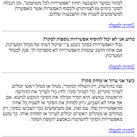
לבחור במשך ההצבעה תחת “אפשרויות לכל משתמש”, זמן הגבלה
לסקר בימים (0 לצמיתות) ולבסוף האפשרות אשר מאפשרת
למשתמשים לשנות את ההצבעות שלהם.
חזרה למעלה
מדוע אני לא יכול להוסיף אפשרויות נוספות לסקר?
גבול האפשרויות בסקר נקבע ע"י שיקול דעתו של מנהל המערכת.
אם אתה חושב שכמות האפשרויות לא מספיקה לך, פנה למנהל
המערכת.
חזרה למעלה
כיצד אני ערוך או מוחק סקר?
כמו בהודעות, רק השולח המקורי, מנהל או מנהל ראשי יכולים
לערוך סקרים. כדי לערוך סקר, לחץ כדי לערוך את ההודעה
הראשונה בנושא. היא תמיד מכילה את הסקר הנקבע לנושא. אם
אף אחד לא הצביע, ניתן למחוק את הסקר או לשנות כל אחת
מהאפשרויות שלו. עם זאת, אם משתמשים כבר הצביעו בסקר, רק
מנהלים או מנהלים ראשיים יכולים לערוך או למחוק אותו. כך נמנע
מאפשרויות הסקר להשתנות באמצע תקופת הסקר.
חזרה למעלה