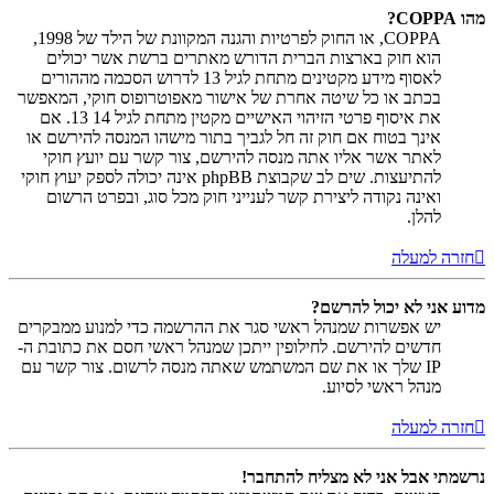
מהו COPPA?
COPPA, או החוק לפרטיות והגנה המקוונת של הילד של 1998,
הוא חוק בארצות הברית הדורש מאתרים ברשת אשר יכולים
לאסוף מידע מקטינים מתחת לגיל 13 לדרוש הסכמה מההורים
בכתב או כל שיטה אחרת של אישור מאפוטרופוס חוקי, המאפשר
את איסוף פרטי הזיהוי האישיים מקטין מתחת לגיל 14 13. אם
אינך בטוח אם חוק זה חל לגביך בתור מישהו המנסה להירשם או
לאתר אשר אליו אתה מנסה להירשם, צור קשר עם יועץ חוקי
להתיעצות. שים לב שקבוצת phpBB אינה יכולה לספק יעוץ חוקי
ואינה נקודה ליצירת קשר לענייני חוק מכל סוג, ובפרט הרשום
להלן.
חזרה למעלה
מדוע אני לא יכול להרשם?
יש אפשרות שמנהל ראשי סגר את ההרשמה כדי למנוע ממבקרים
חדשים להירשם. לחילופין ייתכן שמנהל ראשי חסם את כתובת ה-
IP שלך או את שם המשתמש שאתה מנסה לרשום. צור קשר עם
מנהל ראשי לסיוע.
חזרה למעלה
נרשמתי אבל אני לא מצליח להתחבר!