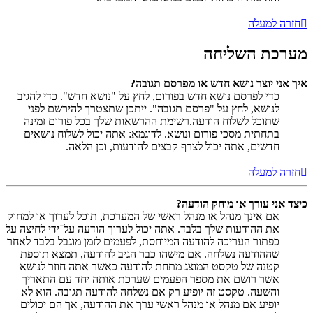
חזרה למעלה
מערכת השליחה
איך אני יוצר נושא חדש או מפרסם תגובה?
כדי לפרסם נושא חדש בפורום, לחץ על "נושא חדש". כדי להגיב
לנושא, לחץ על "פרסם תגובה". ייתכן שתצטרך להירשם לפני
שתוכל לשלוח הודעה.רשימת ההרשאות שלך בכל פורום זמינה
בתחתית מסכי פורום ונושא. לדוגמא: אתה יכול לשלוח נושאים
חדשים, אתה יכול לצרף קבצים להודעות, וכן הלאה.
חזרה למעלה
כיצד אני עורך או מוחק הודעה?
אם אינך מנהל או מנהל ראשי של המערכת, תוכל לערוך או למחוק
את ההודעות שלך בלבד. אתה יכול לערוך הודעה על־ידי לחיצה על
כפתור העריכה להודעה המיוחסת, לפעמים לזמן מוגבל בלבד לאחר
שההודעה נשלחה. אם מישהו כבר הגיב להודעה, תמצא תוספת
קטנה של טקסט המוצג מתחת להודעה כאשר אתה חוזר לנושא
אשר רושם את מספר הפעמים שערכת אותה יחד עם התאריך
והשעה. טקסט זה יופיע רק אם נשלחה להודעה תגובה. הוא לא
יופיע אם מנהל או מנהל ראשי ערך את ההודעה, אך הם יכולים