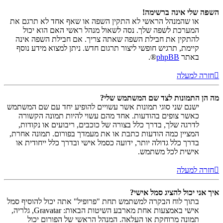
השפה שלי אינה ברשימה!
או שהמנהל הראשי לא התקין השפה או שאף אחד לא תרגם את
המערכת לשפה שלך. נסה לשאול מנהל ראשי האם הוא יכול
להתקין את חבילת השפה שאתה צריך. אם חבילת השפה אינה
קיימת, תרגיש חופשי ליצור תרגום חדש. ניתן למצוא מידע נוסף
באתר
phpBB
®.
חזרה למעלה
מה הן התמונות לצד שם המשתמש שלי?
ישנם שני סוגי תמונות אשר עשויים להופיע יחד עם שם המשתמש
כאשר צופים בהודעות. אחד מהם עשוי להיות תמונה הקשורה
לדרגה שלך, בדרך כלל בצורה של כוכבים, ריבועים או נקודות,
המציין כמה הודעות כתבת או את מעמדך בפורום. תמונה אחרת,
בדרך כלל גדולה יותר, ידועה כסמל אישי ובדרך כלל ייחודית או
אישית לכל משתמש.
חזרה למעלה
איך אני יכול להציג סמל אישי?
בתוך לוח הבקרה למשתמש תחת "פרופיל" אתה יכול להוסיף סמל
אישי באמצעות אחת מארבע השיטות הבאות: Gravatar, גלריה,
תמונה מרוחקת או העלאה. המנהל הראשי של הפורום יכול