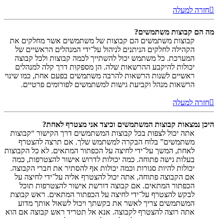
חזרה למעלה
מה הם קבוצות משתמשים?
קבוצות משתמשים הם קבוצות של משתמשים אשר מחלקים את
הקהילה לחלקים הניתנים לניהול על־ידי המנהלים הראשיים של
המערכת. כל משתמש יכול להשתייך לכמה קבוצות ולכל קבוצה
יכולות להיקבע ההרשאות שלה. הן מספקות דרך קלה למנהלים
ראשיים לשנות הרשאות להרבה משתמשים בפעם אחת, כמו שינוי
הרשאות מנהל וקביעת גישות למשתמשים לפורומים פרטיים.
חזרה למעלה
היכן נמצאות קבוצות המשתמשים וכיצד אני מצטרף לאחת?
אתה יכול לצפות בכל קבוצות המשתמשים דרך הקישור “קבוצות
משתמשים” בלוח הבקרה למשתמש שלך. אם תרצה להצטרף
לאחת, המשך על־ידי לחיצה על הכפתור המתאים. לא כל הקבוצות
בעלות גישה פתוחה. כמה יכולות לדרוש אישור להצטרפות, כמה
יכולות להיות סגורות וכמה יכולות אף להסתיר את חברי הקבוצה.
אם הקבוצה פתוחה, אתה יכול להצטרף אליה על־ידי לחיצה על
הכפתור המתאים. אם קבוצה דורשת אישור להצטרפות תוכל
לבקש להצטרף על־ידי לחיצה על הכפתור המתאים. ראש קבוצת
המשתמשים צריך לאשר את בקשתך ויכול לשאול אותך מדוע
אתה רוצה להצטרף לקבוצה. אנא אל תטריד ראש קבוצה אם הוא