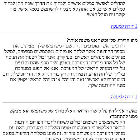
להחליט לאפשר סמלים אישיים ולבחור את הדרך שבה ניתן לבחור
סמלים אישיים. אם אתה לא מצליח להשתמש בסמל אישי, צור
קשר עם מנהל ראשי.
חזרה למעלה
מהו הדירוג שלי וכיצד אני משנה אותו?
דירוגים, אשר מופיעים תחת שם המשתמש שלך, מציינים את
מספר ההודעות אשר שלחת או מזהים משתמשים מסוימים, למשל
מנהלים או מנהלים ראשיים. כעיקרון, אינך יכול לשנות את הנוסח
של כל אחד מדירוגי המערכת באופן ישיר מפני שהם נקבעים
על־ידי המנהל הראשי של המערכת. אנא אל תפגע במערכת
על־ידי שליחת הודעות מיותרות רק כדי הגדיל את הדירוג שלך. רוב
המערכות לא יאפשרו זאת והמנהל או המנהל הראשי יקטין את
מונה ההודעות שלך.
חזרה למעלה
כאשר אני לוחץ על קישור הדואר האלקטרוני של משתמש הוא מבקש
ממני להתחבר?
רק משתמשים רשומים יכולים לשלוח לחברי הפורום הודעות
לדואר האלקטרוני באמצעות טופס השליחה במערכת, וזאת עם
מנהלי המערכת מאפשרים עזר זה. זה מונע משליחת הודעות ספאם
והודעות היכולות לפגוע במשתמשי המערכת.