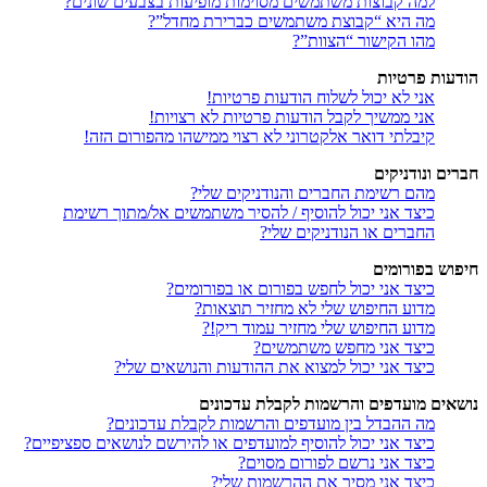
למה קבוצות משתמשים מסוימות מופיעות בצבעים שונים?
מה היא “קבוצת משתמשים כברירת מחדל”?
מהו הקישור “הצוות”?
הודעות פרטיות
אני לא יכול לשלוח הודעות פרטיות!
אני ממשיך לקבל הודעות פרטיות לא רצויות!
קיבלתי דואר אלקטרוני לא רצוי ממישהו מהפורום הזה!
חברים ונודניקים
מהם רשימת החברים והנודניקים שלי?
כיצד אני יכול להוסיף / להסיר משתמשים אל/מתוך רשימת
החברים או הנודניקים שלי?
חיפוש בפורומים
כיצד אני יכול לחפש בפורום או בפורומים?
מדוע החיפוש שלי לא מחזיר תוצאות?
מדוע החיפוש שלי מחזיר עמוד ריק!?
כיצד אני מחפש משתמשים?
כיצד אני יכול למצוא את ההודעות והנושאים שלי?
נושאים מועדפים והרשמות לקבלת עדכונים
מה ההבדל בין מועדפים והרשמות לקבלת עדכונים?
כיצד אני יכול להוסיף למועדפים או להירשם לנושאים ספציפיים?
כיצד אני נרשם לפורום מסוים?
כיצד אני מסיר את ההרשמות שלי?