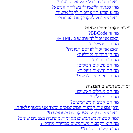
כיצד ניתן לדווח למנהל על הודעות?
מהו כפתור ה“שמור” בשליחת הנושא?
מדוע הודעותיי צריכות לקבל אישור?
כיצד אני יכול להקפיץ את הודעתי?
עיצוב טקסט וסוגי נושאים
מה זה BBCode?
האם אני יכול להשתמש ב־HTML?
מה הם סמיילים?
האם אני יכול לפרסם תמונות?
מה הן הכרזות גלובליות?
מה הן הכרזות?
מה הם נושאים דביקים?
מה הם נושאים נעולים?
מה הם אייקונים לנושא?
רמות משתמשים וקבוצות
מה הם מנהלים ראשיים?
מה הם מנהלים?
מה הם קבוצות משתמשים?
היכן נמצאות קבוצות המשתמשים וכיצד אני מצטרף לאחת?
כיצד אני הופך לראש קבוצת משתמשים?
למה קבוצות משתמשים מסוימות מופיעות בצבעים שונים?
מה היא “קבוצת משתמשים כברירת מחדל”?
מהו הקישור “הצוות”?