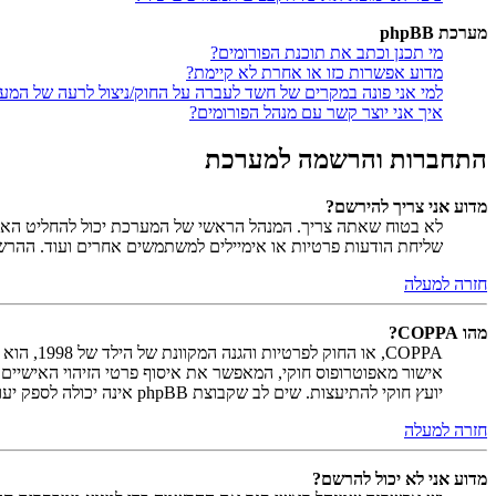
מערכת phpBB
מי תכנן וכתב את תוכנת הפורומים?
מדוע אפשרות כזו או אחרת לא קיימת?
למי אני פונה במקרים של חשד לעברה על החוק/ניצול לרעה של המע
איך אני יוצר קשר עם מנהל הפורומים?
התחברות והרשמה למערכת
מדוע אני צריך להירשם?
לא בטוח שאתה צריך. המנהל הראשי של המערכת יכול להחליט האם ח
שליחת הודעות פרטיות או אימיילים למשתמשים אחרים ועוד. ההר
חזרה למעלה
מהו COPPA?
יועץ חוקי להתיעצות. שים לב שקבוצת phpBB אינה יכולה לספק יעוץ חוקי ואינה נקודה ליצירת קשר לענייני חוק מכל סוג, ובפרט הרשום להלן.
חזרה למעלה
מדוע אני לא יכול להרשם?