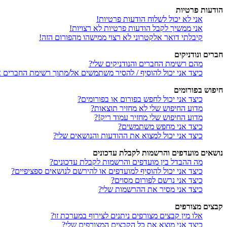
הודעות פרטיות
אני לא יכול לשלוח הודעות פרטיות!
אני ממשיך לקבל הודעות פרטיות לא רצויות!
קיבלתי דואר אלקטרוני לא רצוי ממישהו מהפורום הזה!
חברים ונודניקים
מהם רשימת החברים והנודניקים שלי?
כיצד אני יכול להוסיף / להסיר משתמשים אל/מתוך רשימת החברים או
חיפוש בפורומים
כיצד אני יכול לחפש בפורום או בפורומים?
מדוע החיפוש שלי לא מחזיר תוצאות?
מדוע החיפוש שלי מחזיר עמוד ריק!?
כיצד אני מחפש משתמשים?
כיצד אני יכול למצוא את ההודעות והנושאים שלי?
נושאים מועדפים והרשמות לקבלת עדכונים
מה ההבדל בין מועדפים והרשמות לקבלת עדכונים?
כיצד אני יכול להוסיף למועדפים או להירשם לנושאים ספציפיים?
כיצד אני נרשם לפורום מסוים?
כיצד אני מסיר את ההרשמות שלי?
קבצים מצורפים
אלו מין קבצים מצורפים ניתנים לצירוף במערכת זו?
כיצד אני מוצא את כל הקבצים המצורפים שלי?