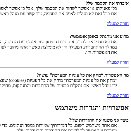
איבדתי את הססמה שלי!
בלי פאניקה! אי אפשר לשחזר את הססמה שלך, אבל כן אפשר לאפס
אם בכל זאת לא תצליח לאפס את הססמה, צור קשר עם מנהל ראשי
חזרה למעלה
מדוע אני מתנתק באופן אוטומטי?
אם לא תסמן את לבדוק את תיבת הסימון
זכור אותי
בעת הכניסה, המ
במהלך ההתחברות. הפעולה הזו לא מומלצת כאשר אתה מחובר לפור
את האפשרות הזו.
חזרה למעלה
מה האפשרות “מחק את כל עוגיות המערכת” עושה?
ידי מנהל ראשי. אם נתקלת בבעיות של התחברות והתנתקות, מחיקת ע
חזרה למעלה
אפשרויות והגדרות משתמש
כיצד אני משנה את ההגדרות שלי?
אם אתה משתמש רשום, כל הגדרותיך שמורות במסד הנתונים. כדי ל
מערכת זו תאפשר לך לשנות את ההגדרות וההעדפות שלך.