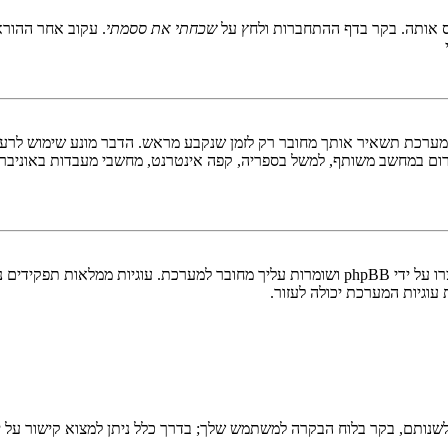
 אותה. בקר בדף ההתחברות ולחץ על
שכחתי את ססמתי
. עקוב אחר ההורא
ערכת תשאיר אותך מחובר רק לזמן שנקבע מראש. הדבר מונע שימוש לרעה 
ום במחשב משותף, למשל בספריה, קפה אינטרנט, מחשבי מעבדות באוניבר
"מחק את כל עוגיות המערכת" מוחק את כל העוגיות (cookies) שנוצרו על ידי phpBB ושומרות 
וגיות המערכת יכולה לעזור.
שנותם, בקר בלוח הבקרה למשתמש שלך; בדרך כלל ניתן למצוא קישור על י