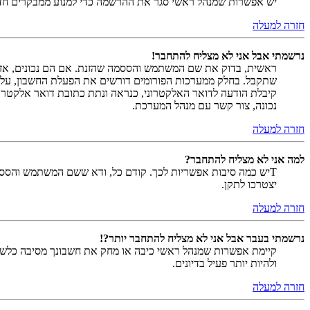
יש אפשרות שמנהל ראשי סגר את ההרשמה כדי למנוע ממבקרים חדשים להירשם. לחילופין ייתכן שמנהל ראש
חזרה למעלה
נרשמתי אבל אני לא מצליח להתחבר!
שתקבל. בחלק ממערכות הפורומים דורשים את הפעלת החשבון, על י
קיבלת הודעה לדואר האלקטרוני, כנראה ונתת כתובת דואר אלקטרו
נכונה, צור קשר עם מנהל המערכת.
חזרה למעלה
למה אני לא מצליח להתחבר?
Tיש כמה סיבות אפשריות לכך. קודם כל, ודא ששם המשתמש והססמה
יצטרכו לתקן.
חזרה למעלה
נרשמתי בעבר אבל אני לא מצליח להתחבר יותר?!
קיימת אפשרות שמנהל ראשי כיבה או מחק את חשבונך מסיבה כלשהי.
ולהיות יותר פעיל בדיונים.
חזרה למעלה