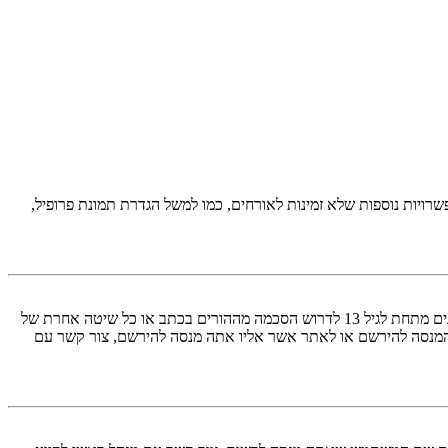
יות נוספות שלא זמינות לאורחים, כמו למשל הגדרת תמונת פרופיל,
COPPA, או החוק לפרטיות והגנה המקוונת של הילד של 1998, הוא חוק בארצות הברית הדורש מאתרים ברשת אשר יכולים לאסוף מידע מקטינים מתחת לגיל 13 לדרוש הסכמה מההורים בכתב או כל שיטה אחרת של
 13. אם אינך בטוח אם חוק זה חל לגביך בתור מישהו המנסה להירשם או לאתר אשר אליו אתה מנסה להירשם, צור קשר עם