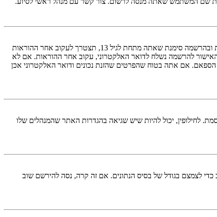
ראשית, בדוק את שם המשתמש והססמה שהזנת. אם הם נכונים, אז כנראה ואת מהדברים הבאים קרה. אם מערכת ה־COPPA פועלת במערכת ובהרשמה סימנת שאתה מתחת לגיל 13, תצטרך לעקוב אחר ההוראות
האישור להרשמה נשלח לדואר האלקטרוני, עקוב אחר ההוראות. אם לא
 הספאם. אם אתה בטוח שהפרטים שהזנת נכונים ודואר האלקטרוני אכן
מת. לחילופין, יכול להיות שיש שגיאה בהגדרות האתר שהמנהלים שלו
די לצמצם בגודל של בסיס הנתונים. אם זה קרה, נסה להירשם שוב