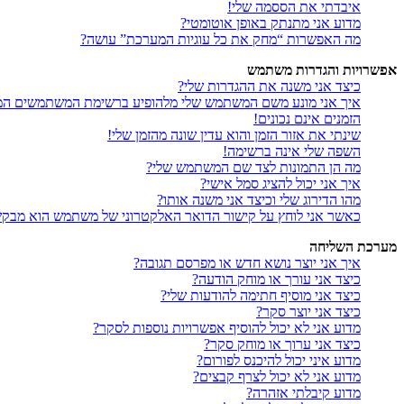
איבדתי את הססמה שלי!
מדוע אני מתנתק באופן אוטומטי?
מה האפשרות “מחק את כל עוגיות המערכת” עושה?
אפשרויות והגדרות משתמש
כיצד אני משנה את ההגדרות שלי?
איך אני מונע משם המשתמש שלי מלהופיע ברשימת המשתמשים המ
הזמנים אינם נכונים!
שינתי את אזור הזמן והוא עדין שונה מהזמן שלי!
השפה שלי אינה ברשימה!
מה הן התמונות לצד שם המשתמש שלי?
איך אני יכול להציג סמל אישי?
מהו הדירוג שלי וכיצד אני משנה אותו?
כאשר אני לוחץ על קישור הדואר האלקטרוני של משתמש הוא מבק
מערכת השליחה
איך אני יוצר נושא חדש או מפרסם תגובה?
כיצד אני עורך או מוחק הודעה?
כיצד אני מוסיף חתימה להודעות שלי?
כיצד אני יוצר סקר?
מדוע אני לא יכול להוסיף אפשרויות נוספות לסקר?
כיצד אני ערוך או מוחק סקר?
מדוע איני יכול להיכנס לפורום?
מדוע אני לא יכול לצרף קבצים?
מדוע קיבלתי אזהרה?