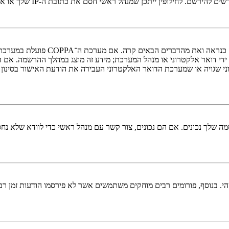
י חסם את כתובת ה-IP שלך או את שם המשתמש שאתה מנסה לרשום. צור קשר עם מנהל ראשי לסיוע.
די דואר אלקטרוני או מנהל המערכת; מידע זה מוצג במהלך ההרשמה. אם 
ני שגויה או שמערכת הדואר האלקטרוני העבירה את הודעת האישור בסינון
 שלך נכונים. אם הם נכונים, צור קשר עם מנהל ראשי כדי לוודא שלא נחס
 בנוסף, פורומים רבים מוחקים משתמשים אשר לא פירסמו הודעות זמן רב כ