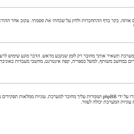
 אותה. בקר בדף ההתחברות ולחץ על
שכחתי את ססמתי
. עקוב אחר ההורא
ערכת תשאיר אותך מחובר רק לזמן שנקבע מראש. הדבר מונע שימוש לרעה 
ום במחשב משותף, למשל בספריה, קפה אינטרנט, מחשבי מעבדות באוניבר
"מחק את כל עוגיות המערכת" מוחק את כל העוגיות (cookies) שנוצרו על ידי phpBB ושומרות 
וגיות המערכת יכולה לעזור.