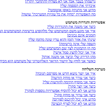
נרשמתי בעבר אבל אני לא מצליח להתחבר יותר?!
איבדתי את הססמה שלי!
מדוע אני מתנתק באופן אוטומטי?
מה האפשרות “מחק את כל עוגיות המערכת” עושה?
אפשרויות והגדרות משתמש
כיצד אני משנה את ההגדרות שלי?
איך אני מונע משם המשתמש שלי מלהופיע ברשימת המשתמשים המ
הזמנים אינם נכונים!
שינתי את אזור הזמן והוא עדין שונה מהזמן שלי!
השפה שלי אינה ברשימה!
מה הן התמונות לצד שם המשתמש שלי?
איך אני יכול להציג סמל אישי?
מהו הדירוג שלי וכיצד אני משנה אותו?
כאשר אני לוחץ על קישור הדואר האלקטרוני של משתמש הוא מבק
מערכת השליחה
איך אני יוצר נושא חדש או מפרסם תגובה?
כיצד אני עורך או מוחק הודעה?
כיצד אני מוסיף חתימה להודעות שלי?
כיצד אני יוצר סקר?
מדוע אני לא יכול להוסיף אפשרויות נוספות לסקר?
כיצד אני ערוך או מוחק סקר?
מדוע איני יכול להיכנס לפורום?
מדוע אני לא יכול לצרף קבצים?