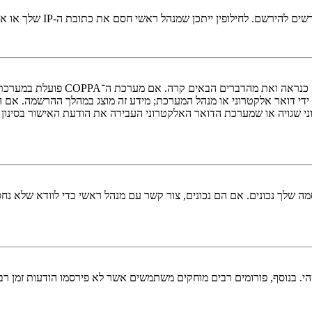
י חסם את כתובת ה-IP שלך או את שם המשתמש שאתה מנסה לרשום. צור קשר עם מנהל ראשי לסיוע.
די דואר אלקטרוני או מנהל המערכת; מידע זה מוצג במהלך ההרשמה. אם 
ני שגויה או שמערכת הדואר האלקטרוני העבירה את הודעת האישור בסינון
 שלך נכונים. אם הם נכונים, צור קשר עם מנהל ראשי כדי לוודא שלא נחס
 בנוסף, פורומים רבים מוחקים משתמשים אשר לא פירסמו הודעות זמן רב כ