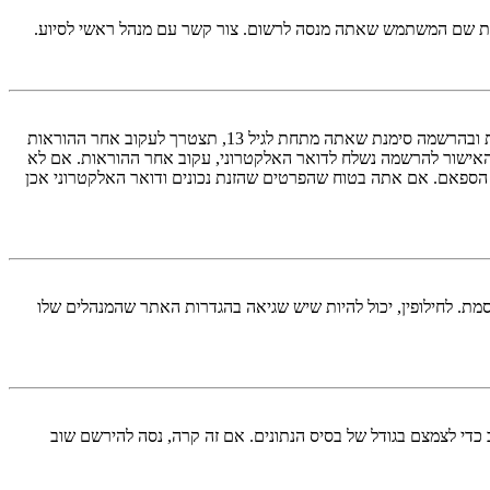
ראשית, בדוק את שם המשתמש והססמה שהזנת. אם הם נכונים, אז כנראה ואת מהדברים הבאים קרה. אם מערכת ה־COPPA פועלת במערכת ובהרשמה סימנת שאתה מתחת לגיל 13, תצטרך לעקוב אחר ההוראות
האישור להרשמה נשלח לדואר האלקטרוני, עקוב אחר ההוראות. אם לא
 הספאם. אם אתה בטוח שהפרטים שהזנת נכונים ודואר האלקטרוני אכן
מת. לחילופין, יכול להיות שיש שגיאה בהגדרות האתר שהמנהלים שלו
די לצמצם בגודל של בסיס הנתונים. אם זה קרה, נסה להירשם שוב