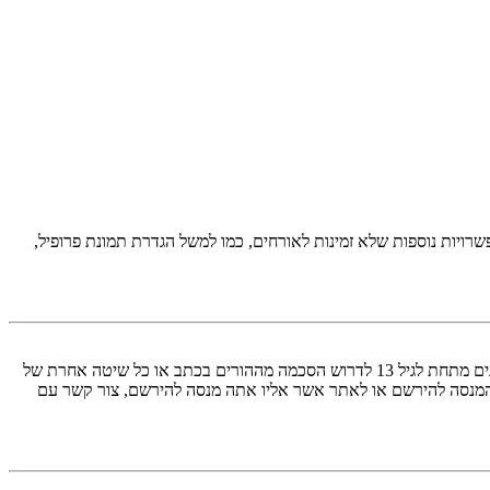
יות נוספות שלא זמינות לאורחים, כמו למשל הגדרת תמונת פרופיל,
COPPA, או החוק לפרטיות והגנה המקוונת של הילד של 1998, הוא חוק בארצות הברית הדורש מאתרים ברשת אשר יכולים לאסוף מידע מקטינים מתחת לגיל 13 לדרוש הסכמה מההורים בכתב או כל שיטה אחרת של
 13. אם אינך בטוח אם חוק זה חל לגביך בתור מישהו המנסה להירשם או לאתר אשר אליו אתה מנסה להירשם, צור קשר עם