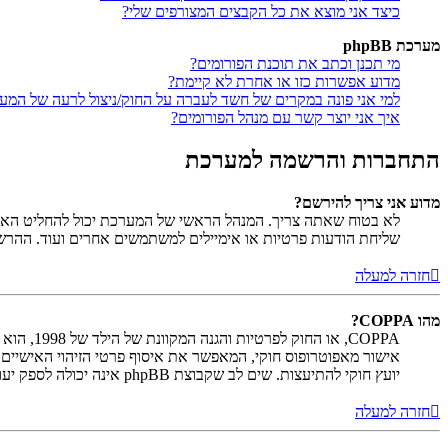
כיצד אני מוצא את כל הקבצים המצורפים שלי?
מערכת phpBB
מי תכנן וכתב את תוכנת הפורומים?
מדוע אפשרות כזו או אחרת לא קיימת?
למי אני פונה במקרים של חשד לעברה על החוק/ניצול לרעה של המע
איך אני יוצר קשר עם מנהל הפורומים?
התחברות והרשמה למערכת
מדוע אני צריך להירשם?
לא בטוח שאתה צריך. המנהל הראשי של המערכת יכול להחליט האם ח
שליחת הודעות פרטיות או אימיילים למשתמשים אחרים ועוד. ההר
חזרה למעלה
מהו COPPA?
יועץ חוקי להתיעצות. שים לב שקבוצת phpBB אינה יכולה לספק יעוץ חוקי ואינה נקודה ליצירת קשר לענייני חוק מכל סוג, ובפרט הרשום להלן.
חזרה למעלה