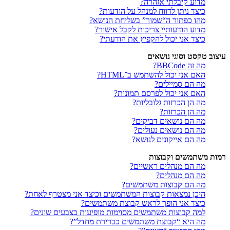
מדוע קיבלתי אזהרה?
כיצד ניתן לדווח למנהל על הודעות?
מהו כפתור ה“שמור” בשליחת הנושא?
מדוע הודעותיי צריכות לקבל אישור?
כיצד אני יכול להקפיץ את הודעתי?
עיצוב טקסט וסוגי נושאים
מה זה BBCode?
האם אני יכול להשתמש ב־HTML?
מה הם סמיילים?
האם אני יכול לפרסם תמונות?
מה הן הכרזות גלובליות?
מה הן הכרזות?
מה הם נושאים דביקים?
מה הם נושאים נעולים?
מה הם אייקונים לנושא?
רמות משתמשים וקבוצות
מה הם מנהלים ראשיים?
מה הם מנהלים?
מה הם קבוצות משתמשים?
היכן נמצאות קבוצות המשתמשים וכיצד אני מצטרף לאחת?
כיצד אני הופך לראש קבוצת משתמשים?
למה קבוצות משתמשים מסוימות מופיעות בצבעים שונים?
מה היא “קבוצת משתמשים כברירת מחדל”?