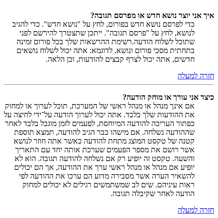
איך אני יוצר נושא חדש או מפרסם תגובה?
כדי לפרסם נושא חדש בפורום, לחץ על "נושא חדש". כדי להגיב
לנושא, לחץ על "פרסם תגובה". ייתכן שתצטרך להירשם לפני
שתוכל לשלוח הודעה.רשימת ההרשאות שלך בכל פורום זמינה
בתחתית מסכי פורום ונושא. לדוגמא: אתה יכול לשלוח נושאים
חדשים, אתה יכול לצרף קבצים להודעות, וכן הלאה.
חזרה למעלה
כיצד אני עורך או מוחק הודעה?
אם אינך מנהל או מנהל ראשי של המערכת, תוכל לערוך או למחוק
את ההודעות שלך בלבד. אתה יכול לערוך הודעה על־ידי לחיצה על
כפתור העריכה להודעה המיוחסת, לפעמים לזמן מוגבל בלבד לאחר
שההודעה נשלחה. אם מישהו כבר הגיב להודעה, תמצא תוספת
קטנה של טקסט המוצג מתחת להודעה כאשר אתה חוזר לנושא
אשר רושם את מספר הפעמים שערכת אותה יחד עם התאריך
והשעה. טקסט זה יופיע רק אם נשלחה להודעה תגובה. הוא לא
יופיע אם מנהל או מנהל ראשי ערך את ההודעה, אך הם יכולים
להשאיר הערה אשר מסבירה מדוע הם ערכו את ההודעה לפי
ראות עיניהם. שים לב שמשתמשים רגילים לא יכולים למחוק
הודעה לאחר שקיבלה תגובה.
חזרה למעלה