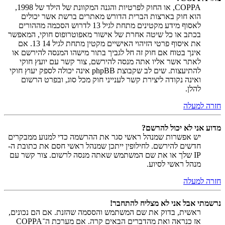
COPPA, או החוק לפרטיות והגנה המקוונת של הילד של 1998,
הוא חוק בארצות הברית הדורש מאתרים ברשת אשר יכולים
לאסוף מידע מקטינים מתחת לגיל 13 לדרוש הסכמה מההורים
בכתב או כל שיטה אחרת של אישור מאפוטרופוס חוקי, המאפשר
את איסוף פרטי הזיהוי האישיים מקטין מתחת לגיל 14 13. אם
אינך בטוח אם חוק זה חל לגביך בתור מישהו המנסה להירשם או
לאתר אשר אליו אתה מנסה להירשם, צור קשר עם יועץ חוקי
להתיעצות. שים לב שקבוצת phpBB אינה יכולה לספק יעוץ חוקי
ואינה נקודה ליצירת קשר לענייני חוק מכל סוג, ובפרט הרשום
להלן.
חזרה למעלה
מדוע אני לא יכול להרשם?
יש אפשרות שמנהל ראשי סגר את ההרשמה כדי למנוע ממבקרים
חדשים להירשם. לחילופין ייתכן שמנהל ראשי חסם את כתובת ה-
IP שלך או את שם המשתמש שאתה מנסה לרשום. צור קשר עם
מנהל ראשי לסיוע.
חזרה למעלה
נרשמתי אבל אני לא מצליח להתחבר!
ראשית, בדוק את שם המשתמש והססמה שהזנת. אם הם נכונים,
אז כנראה ואת מהדברים הבאים קרה. אם מערכת ה־COPPA