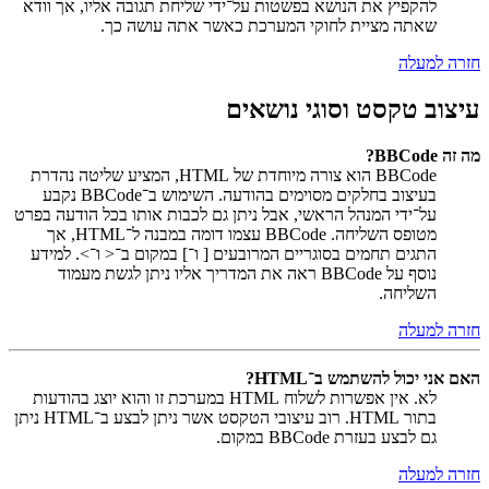
להקפיץ את הנושא בפשטות על־ידי שליחת תגובה אליו, אך וודא
שאתה מציית לחוקי המערכת כאשר אתה עושה כך.
חזרה למעלה
עיצוב טקסט וסוגי נושאים
מה זה BBCode?
BBCode הוא צורה מיוחדת של HTML, המציע שליטה נהדרת
בעיצוב בחלקים מסוימים בהודעה. השימוש ב־BBCode נקבע
על־ידי המנהל הראשי, אבל ניתן גם לכבות אותו בכל הודעה בפרט
מטופס השליחה. BBCode עצמו דומה במבנה ל־HTML, אך
התגים תחמים בסוגריים המרובעים [ ו־] במקום ב־< ו־>. למידע
נוסף על BBCode ראה את המדריך אליו ניתן לגשת מעמוד
השליחה.
חזרה למעלה
האם אני יכול להשתמש ב־HTML?
לא. אין אפשרות לשלוח HTML במערכת זו והוא יוצג בהודעות
בתור HTML. רוב עיצובי הטקסט אשר ניתן לבצע ב־HTML ניתן
גם לבצע בעזרת BBCode במקום.
חזרה למעלה