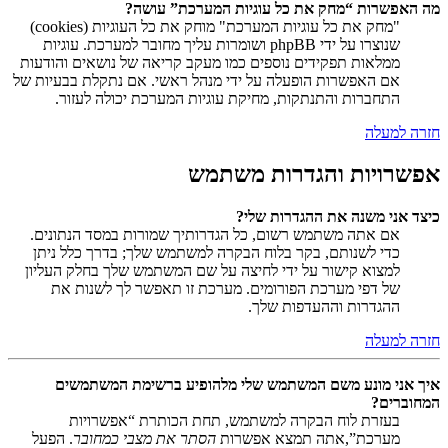
מה האפשרות “מחק את כל עוגיות המערכת” עושה?
"מחק את כל עוגיות המערכת" מוחק את כל העוגיות (cookies)
שנוצרו על ידי phpBB ושומרות עליך מחובר למערכת. עוגיות
ממלאות תפקידים נוספים כמו מעקב קריאה של נושאים והודעות
אם האפשרות הופעלה על ידי מנהל ראשי. אם נתקלת בבעיות של
התחברות והתנתקות, מחיקת עוגיות המערכת יכולה לעזור.
חזרה למעלה
אפשרויות והגדרות משתמש
כיצד אני משנה את ההגדרות שלי?
אם אתה משתמש רשום, כל הגדרותיך שמורות במסד הנתונים.
כדי לשנותם, בקר בלוח הבקרה למשתמש שלך; בדרך כלל ניתן
למצוא קישור על ידי לחיצה על שם המשתמש שלך בחלק העליון
של דפי מערכת הפורומים. מערכת זו תאפשר לך לשנות את
ההגדרות וההעדפות שלך.
חזרה למעלה
איך אני מונע משם המשתמש שלי מלהופיע ברשימת המשתמשים
המחוברים?
בעזרת לוח הבקרה למשתמש, תחת הכותרת “אפשרויות
מערכת”,אתה תמצא אפשרות
הסתר את מצבי כמחובר
. הפעל