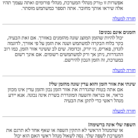
אפשרות זו
ורק מנהלי המערכת, מנהלי פורומים ואתה עצמך תהיו
כן
אלה שיראו אותך מחובר. אתה תספר כמשתמש מוסתר.
חזרה למעלה
הזמנים אינם נכונים!
יכול להיות שהזמן המוצג שונה מהזמנים באזורך. אם זאת הבעיה,
בקר בלוח הבקרה למשתמש ושנה את הזמן על פי אזורך, לדוגמה
לונדון, פאריס, ניו יורק, וכדומה. שים לב ששינוי אזור הזמן, כמו רוב
ההגדרות, ניתן אך ורק למשתמשים רשומים. אם אינך רשום
במערכת, זה הזמן הנכון להירשם.
חזרה למעלה
שינתי את אזור הזמן והוא עדין שונה מהזמן שלי!
אם אתה בטוח שהגדרת את אזור הזמן נכון והזמן עדין אינו מכוון
כראוי, אז כנראה והשעה המוגדרת בשרת אינה נכונה. אנא יידע
מנהל ראשי כדי לתקן את הבעיה
חזרה למעלה
השפה שלי אינה ברשימה!
או שהמנהל הראשי לא התקין השפה או שאף אחד לא תרגם את
המערכת לשפה שלך. נסה לשאול מנהל ראשי האם הוא יכול