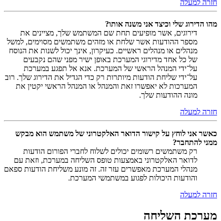
חזרה למעלה
מהו הדירוג שלי וכיצד אני משנה אותו?
דירוגים, אשר מופיעים תחת שם המשתמש שלך, מציינים את
מספר ההודעות אשר שלחת או מזהים משתמשים מסוימים, למשל
מנהלים או מנהלים ראשיים. כעיקרון, אינך יכול לשנות את הנוסח
של כל אחד מדירוגי המערכת באופן ישיר מפני שהם נקבעים
על־ידי המנהל הראשי של המערכת. אנא אל תפגע במערכת
על־ידי שליחת הודעות מיותרות רק כדי הגדיל את הדירוג שלך. רוב
המערכות לא יאפשרו זאת והמנהל או המנהל הראשי יקטין את
מונה ההודעות שלך.
חזרה למעלה
כאשר אני לוחץ על קישור הדואר האלקטרוני של משתמש הוא מבקש
ממני להתחבר?
רק משתמשים רשומים יכולים לשלוח לחברי הפורום הודעות
לדואר האלקטרוני באמצעות טופס השליחה במערכת, וזאת עם
מנהלי המערכת מאפשרים עזר זה. זה מונע משליחת הודעות ספאם
והודעות היכולות לפגוע במשתמשי המערכת.
חזרה למעלה
מערכת השליחה