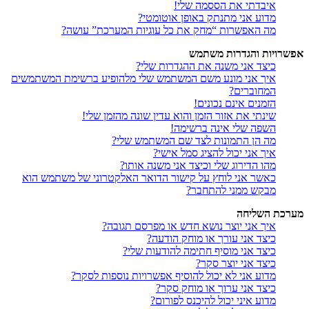
איבדתי את הססמה שלי!
מדוע אני מתנתק באופן אוטומטי?
מה האפשרות “מחק את כל עוגיות המערכת” עושה?
אפשרויות והגדרות משתמש
כיצד אני משנה את ההגדרות שלי?
איך אני מונע משם המשתמש שלי מלהופיע ברשימת המשתמשים
המחוברים?
הזמנים אינם נכונים!
שינתי את אזור הזמן והוא עדין שונה מהזמן שלי!
השפה שלי אינה ברשימה!
מה הן התמונות לצד שם המשתמש שלי?
איך אני יכול להציג סמל אישי?
מהו הדירוג שלי וכיצד אני משנה אותו?
כאשר אני לוחץ על קישור הדואר האלקטרוני של משתמש הוא
מבקש ממני להתחבר?
מערכת השליחה
איך אני יוצר נושא חדש או מפרסם תגובה?
כיצד אני עורך או מוחק הודעה?
כיצד אני מוסיף חתימה להודעות שלי?
כיצד אני יוצר סקר?
מדוע אני לא יכול להוסיף אפשרויות נוספות לסקר?
כיצד אני ערוך או מוחק סקר?
מדוע איני יכול להיכנס לפורום?