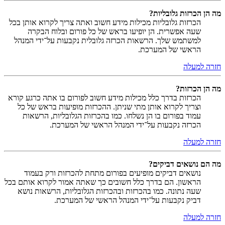
מה הן הכרזות גלובליות?
הכרזות גלובליות מכילות מידע חשוב ואתה צריך לקרוא אותן בכל
שעה אפשרית. הן יופיעו בראש של כל פורום ובלוח הבקרה
למשתמש שלך. הרשאות הכרזה גלובלית נקבעות על־ידי המנהל
הראשי של המערכת.
חזרה למעלה
מה הן הכרזות?
הכרזות בדרך כלל מכילות מידע חשוב לפורום בו אתה כרגע קורא
וצריך לקרוא אותן מתי שניתן. ההכרזות מופיעות בראש של כל
עמוד בפורום בו הן נשלחו. כמו בהכרזות הגלובליות, הרשאות
הכרזה נקבעות על־ידי המנהל הראשי של המערכת.
חזרה למעלה
מה הם נושאים דביקים?
נושאים דביקים מופיעים בפורום מתחת להכרזות ורק בעמוד
הראשון. הם בדרך כלל חשובים כך שאתה אמור לקרוא אותם בכל
שעה נתונה. כמו בהכרזות ובהכרזות הגלובליות, הרשאות נושא
דביק נקבעות על־ידי המנהל הראשי של המערכת.
חזרה למעלה