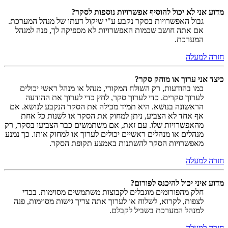
מדוע אני לא יכול להוסיף אפשרויות נוספות לסקר?
גבול האפשרויות בסקר נקבע ע"י שיקול דעתו של מנהל המערכת.
אם אתה חושב שכמות האפשרויות לא מספיקה לך, פנה למנהל
המערכת.
חזרה למעלה
כיצד אני ערוך או מוחק סקר?
כמו בהודעות, רק השולח המקורי, מנהל או מנהל ראשי יכולים
לערוך סקרים. כדי לערוך סקר, לחץ כדי לערוך את ההודעה
הראשונה בנושא. היא תמיד מכילה את הסקר הנקבע לנושא. אם
אף אחד לא הצביע, ניתן למחוק את הסקר או לשנות כל אחת
מהאפשרויות שלו. עם זאת, אם משתמשים כבר הצביעו בסקר, רק
מנהלים או מנהלים ראשיים יכולים לערוך או למחוק אותו. כך נמנע
מאפשרויות הסקר להשתנות באמצע תקופת הסקר.
חזרה למעלה
מדוע איני יכול להיכנס לפורום?
חלק מהפורומים מוגבלים לקבוצות משתמשים מסוימות. בכדי
לצפות, לקרוא, לשלוח או לערוך אתה צריך גישות מסוימות, פנה
למנהל המערכת בשביל לקבלם.
חזרה למעלה