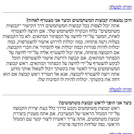
חזרה למעלה
היכן נמצאות קבוצות המשתמשים וכיצד אני מצטרף לאחת?
אתה יכול לצפות בכל קבוצות המשתמשים דרך הקישור “קבוצות
משתמשים” בלוח הבקרה למשתמש שלך. אם תרצה להצטרף
לאחת, המשך על־ידי לחיצה על הכפתור המתאים. לא כל הקבוצות
בעלות גישה פתוחה. כמה יכולות לדרוש אישור להצטרפות, כמה
יכולות להיות סגורות וכמה יכולות אף להסתיר את חברי הקבוצה.
אם הקבוצה פתוחה, אתה יכול להצטרף אליה על־ידי לחיצה על
הכפתור המתאים. אם קבוצה דורשת אישור להצטרפות תוכל
לבקש להצטרף על־ידי לחיצה על הכפתור המתאים. ראש קבוצת
המשתמשים צריך לאשר את בקשתך ויכול לשאול אותך מדוע
אתה רוצה להצטרף לקבוצה. אנא אל תטריד ראש קבוצה אם הוא
דחה את בקשתך. יכולות להיות לו הסיבות שלו.
חזרה למעלה
כיצד אני הופך לראש קבוצת משתמשים?
ראש קבוצת משתמשים נקבע בדרך כלל בעת יצירת הקבוצה
על־ידי המנהל הראשי של המערכת. אם אתה מעוניין ביצירת
קבוצת משתמשים, אתה צריך ראשית ליצור קשר עם המנהל
הראשי. נסה שליחת הודעה פרטית.