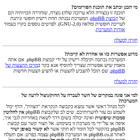
מי תכנן וכתב את תוכנת הפורומים?
תוכנה זו (בצורה הלא ערוכה שלה) נוצרה, שוחררה וזכויותיה הם
של
קבוצת phpBB
. המערכת נבנתה תחת רישיון חופשי וניתנת
לעריכה חופשית ומלאה (GNU-2.0). לפרטים נוספים בקרו בעמוד
אודות המערכת
.
חזרה למעלה
מדוע אפשרות כזו או אחרת לא קיימת?
המערכת נכתבה וקיבלה רישיון על ידי קבוצת phpBB. אם אתה
מאמין שיש אפשרות שצריך להוסיף אנא בקר ב
מרכז ההצעות של
phpBB
, שם תוכל להצביע להצעות או להציע הצעות חדשות
חזרה למעלה
למי אני פונה במקרים של חשד לעברה על החוק/ניצול לרעה של
המערכת?
לכל מנהל ראשי אשר נמצא בקבוצה הנקראת “הצוות”. הדף יכול
לשמש גם עזר להערותיכם. שים לב שלקבוצת phpBB
אין לחלוטין
סמכות שיפוטית
ואינה יכולה בשום דרך לשאת באחריות לגבי איך,
איפה או על־ידי מי מערכת זו בשימוש. אל תצור קשר עם קבוצת
phpBB בהקשר לכל חומר לא חוקי אשר
לא קשור באופן ישיר
לאתר phpBB.co.il או המערכת phpBB עצמה בפרט. אם תשלח