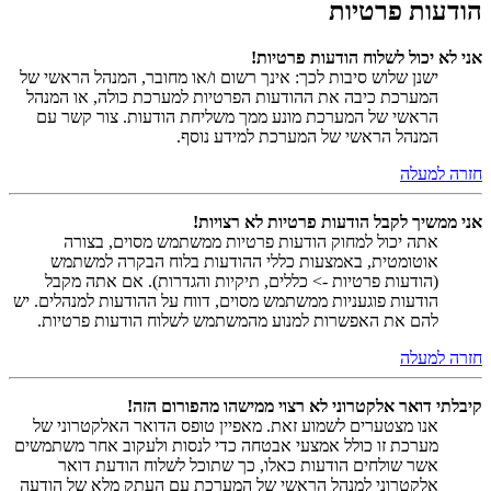
הודעות פרטיות
אני לא יכול לשלוח הודעות פרטיות!
ישנן שלוש סיבות לכך: אינך רשום ו/או מחובר, המנהל הראשי של
המערכת כיבה את ההודעות הפרטיות למערכת כולה, או המנהל
הראשי של המערכת מונע ממך משליחת הודעות. צור קשר עם
המנהל הראשי של המערכת למידע נוסף.
חזרה למעלה
אני ממשיך לקבל הודעות פרטיות לא רצויות!
אתה יכול למחוק הודעות פרטיות ממשתמש מסוים, בצורה
אוטומטית, באמצעות כללי ההודעות בלוח הבקרה למשתמש
(הודעות פרטיות -> כללים, תיקיות והגדרות). אם אתה מקבל
הודעות פוגעניות ממשתמש מסוים, דווח על ההודעות למנהלים. יש
להם את האפשרות למנוע מהמשתמש לשלוח הודעות פרטיות.
חזרה למעלה
קיבלתי דואר אלקטרוני לא רצוי ממישהו מהפורום הזה!
אנו מצטערים לשמוע זאת. מאפיין טופס הדואר האלקטרוני של
מערכת זו כולל אמצעי אבטחה כדי לנסות ולעקוב אחר משתמשים
אשר שולחים הודעות כאלו, כך שתוכל לשלוח הודעת דואר
אלקטרוני למנהל הראשי של המערכת עם העתק מלא של הודעה