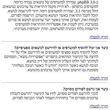
ב-phpBB 3.0, שמירה למועדפים של נושאים עבדה בדומה
למועדפים בדפדפן - לא היית מקבל התראות על עדכונים בנושאים.
החל מגרסה 3.1, שמירה למועדפים דומה יותר להרשמה לנושא.
תוכל לקבל התראות כאשר הנושא מתעדכן. הרשמה לפורום,
לעומת זאת, תעדכן אותך כאשר ישר עדכונים לנושא או פורום
במערכת. ניתן לשנות את אפשרויות ההתראות למועדפים
והרשמות בלוח הבקרה למשתמש, תחת ״העדפות מערכת״.
חזרה למעלה
כיצד אני יכול להוסיף למועדפים או להירשם לנושאים ספציפיים?
תוכל להוסיף נושא ספציפי למועדפים או להירשם אליו על ידי
לחיצה על הקישור המתאים בתפריט "אפשרויות נושא", הממוקם
לנוחותך לצד חלקו העליון והתחתון של דיון בנושא.
תגובה לנושא כאשר התיבה "הודע לי כאשר תגובה נשלחת"
מסומנת גם תרשום אותך לקבל עדכונים מהנושא.
חזרה למעלה
כיצד אני נרשם לפורום מסוים?
Tכדי להרשם לפורום מסוים, לחץ על הקישור “הרשם לקבלת
עדכונים מפורום זה” בתחתית העמוד לאחר הכניסה לפורום.
חזרה למעלה