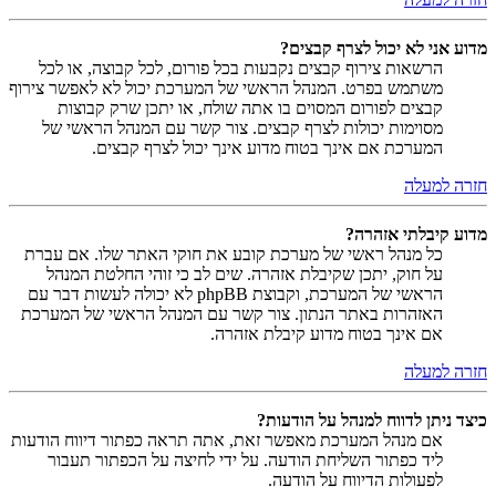
מדוע אני לא יכול לצרף קבצים?
הרשאות צירוף קבצים נקבעות בכל פורום, לכל קבוצה, או לכל
משתמש בפרט. המנהל הראשי של המערכת יכול לא לאפשר צירוף
קבצים לפורום המסוים בו אתה שולח, או יתכן שרק קבוצות
מסוימות יכולות לצרף קבצים. צור קשר עם המנהל הראשי של
המערכת אם אינך בטוח מדוע אינך יכול לצרף קבצים.
חזרה למעלה
מדוע קיבלתי אזהרה?
כל מנהל ראשי של מערכת קובע את חוקי האתר שלו. אם עברת
על חוק, יתכן שקיבלת אזהרה. שים לב כי זוהי החלטת המנהל
הראשי של המערכת, וקבוצת phpBB לא יכולה לעשות דבר עם
האזהרות באתר הנתון. צור קשר עם המנהל הראשי של המערכת
אם אינך בטוח מדוע קיבלת אזהרה.
חזרה למעלה
כיצד ניתן לדווח למנהל על הודעות?
אם מנהל המערכת מאפשר זאת, אתה תראה כפתור דיווח הודעות
ליד כפתור השליחת הודעה. על ידי לחיצה על הכפתור תעבור
לפעולות הדיווח על הודעה.