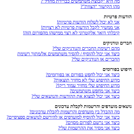
מה היא “קבוצת משתמשים כברירת מחדל”?
מהו הקישור “הצוות”?
הודעות פרטיות
אני לא יכול לשלוח הודעות פרטיות!
אני ממשיך לקבל הודעות פרטיות לא רצויות!
קיבלתי דואר אלקטרוני לא רצוי ממישהו מהפורום הזה!
חברים ונודניקים
מהם רשימת החברים והנודניקים שלי?
כיצד אני יכול להוסיף / להסיר משתמשים אל/מתוך רשימת
החברים או הנודניקים שלי?
חיפוש בפורומים
כיצד אני יכול לחפש בפורום או בפורומים?
מדוע החיפוש שלי לא מחזיר תוצאות?
מדוע החיפוש שלי מחזיר עמוד ריק!?
כיצד אני מחפש משתמשים?
כיצד אני יכול למצוא את ההודעות והנושאים שלי?
נושאים מועדפים והרשמות לקבלת עדכונים
מה ההבדל בין מועדפים והרשמות לקבלת עדכונים?
כיצד אני יכול להוסיף למועדפים או להירשם לנושאים ספציפיים?
כיצד אני נרשם לפורום מסוים?
כיצד אני מסיר את ההרשמות שלי?