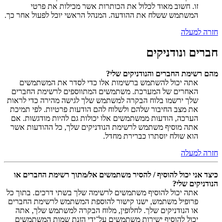
זו. חשוב מאוד לכלול את הכותרות אשר מכילות את פרטי
המשתמש ששלח את ההודעה. המנהל הראשי יוכל לפעול אחר כך.
חזרה למעלה
חברים ונודניקים
מהם רשימת החברים והנודניקים שלי?
אתה יכול להשתמש ברשימות אלו כדי לסדר את המשתמשים
האחרים של המערכת. משתמשים המתווספים לרשימת החברים
שלך ירשמו בלוח הבקרה למשתמש שלך לגישה מהירה כדי לראות
את מצב החיבור שלהם ולשלוח להם הודעות פרטיות. לפי תמיכת
הערכה, הודעות ממשתמשים אלו יכולות גם להיות מודגשות. אם
אתה מוסיף משתמש לרשימת הנודניקים שלך, כל ההודעות אשר
הוא שולח יוסתרו כברירת מחדל.
חזרה למעלה
כיצד אני יכול להוסיף / להסיר משתמשים אל/מתוך רשימת החברים או
הנודניקים שלי?
אתה יכול להוסיף משתמשים לרשימה שלך בשתי דרכים. בתוך כל
פרופיל משתמש, ישנו קישור להוספת המשתמש לרשימת החברים
או הנודניקים שלך. לחלופין, מלוח הבקרה למשתמש שלך, אתה
יכול להוסיף ישירות משתמשים על־ידי הזנת שמות המשתמשים