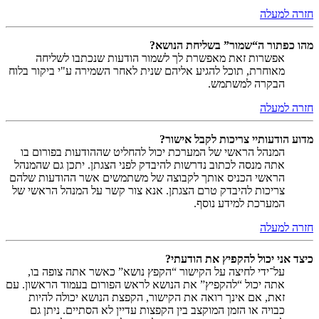
חזרה למעלה
מהו כפתור ה“שמור” בשליחת הנושא?
אפשרות זאת מאפשרת לך לשמור הודעות שנכתבו לשליחה
מאוחרת, תוכל להגיע אליהם שנית לאחר השמירה ע"י ביקור בלוח
הבקרה למשתמש.
חזרה למעלה
מדוע הודעותיי צריכות לקבל אישור?
המנהל הראשי של המערכת יכול להחליט שההודעות בפורום בו
אתה מנסה לכתוב נדרשות להיבדק לפני הצגתן. יתכן גם שהמנהל
הראשי הכניס אותך לקבוצה של משתמשים אשר ההודעות שלהם
צריכות להיבדק טרם הצגתן. אנא צור קשר על המנהל הראשי של
המערכת למידע נוסף.
חזרה למעלה
כיצד אני יכול להקפיץ את הודעתי?
על־ידי לחיצה על הקישור “הקפץ נושא” כאשר אתה צופה בו,
אתה יכול “להקפיץ” את הנושא לראש הפורום בעמוד הראשון. עם
זאת, אם אינך רואה את הקישור, הקפצת הנושא יכולה להיות
כבויה או הזמן המוקצב בין הקפצות עדיין לא הסתיים. ניתן גם