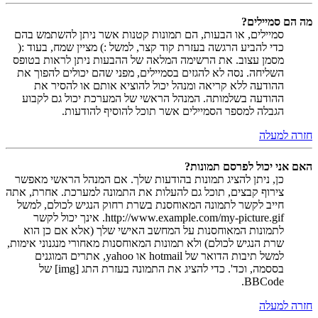
מה הם סמיילים?
סמיילים, או הבעות, הם תמונות קטנות אשר ניתן להשתמש בהם
כדי להביע הרגשה בעזרת קוד קצר, למשל :) מציין שמח, בעוד :(
מסמן עצוב. את הרשימה המלאה של ההבעות ניתן לראות בטופס
השליחה. נסה לא להגזים בסמיילים, מפני שהם יכולים להפוך את
ההודעה ללא קריאה ומנהל יכול להוציא אותם או להסיר את
ההודעה בשלמותה. המנהל הראשי של המערכת יכול גם לקבוע
הגבלה למספר הסמיילים אשר תוכל להוסיף להודעות.
חזרה למעלה
האם אני יכול לפרסם תמונות?
כן, ניתן להציג תמונות בהודעות שלך. אם המנהל הראשי מאפשר
צירוף קבצים, תוכל גם להעלות את התמונה למערכת. אחרת, אתה
חייב לקשר לתמונה המאוחסנת בשרת רחוק הנגיש לכולם, למשל
http://www.example.com/my-picture.gif. אינך יכול לקשר
לתמונות המאוחסנות על המחשב האישי שלך (אלא אם כן הוא
שרת הנגיש לכולם) ולא תמונות המאוחסנות מאחורי מנגנוני אימות,
למשל תיבות הדואר של hotmail או yahoo, אתרים המוגנים
בססמה, וכד'. כדי להציג את התמונה בעזרת התג [img] של
BBCode.
חזרה למעלה