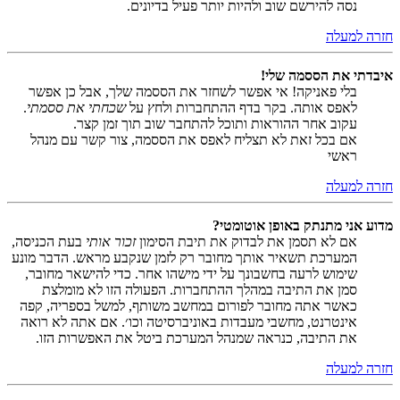
נסה להירשם שוב ולהיות יותר פעיל בדיונים.
חזרה למעלה
איבדתי את הססמה שלי!
בלי פאניקה! אי אפשר לשחזר את הססמה שלך, אבל כן אפשר
לאפס אותה. בקר בדף ההתחברות ולחץ על
שכחתי את ססמתי
.
עקוב אחר ההוראות ותוכל להתחבר שוב תוך זמן קצר.
אם בכל זאת לא תצליח לאפס את הססמה, צור קשר עם מנהל
ראשי
חזרה למעלה
מדוע אני מתנתק באופן אוטומטי?
אם לא תסמן את לבדוק את תיבת הסימון
זכור אותי
בעת הכניסה,
המערכת תשאיר אותך מחובר רק לזמן שנקבע מראש. הדבר מונע
שימוש לרעה בחשבונך על ידי מישהו אחר. כדי להישאר מחובר,
סמן את התיבה במהלך ההתחברות. הפעולה הזו לא מומלצת
כאשר אתה מחובר לפורום במחשב משותף, למשל בספריה, קפה
אינטרנט, מחשבי מעבדות באוניברסיטה וכו׳. אם אתה לא רואה
את התיבה, כנראה שמנהל המערכת ביטל את האפשרות הזו.
חזרה למעלה