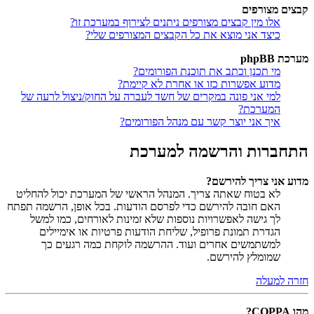
קבצים מצורפים
אלו מין קבצים מצורפים ניתנים לצירוף במערכת זו?
כיצד אני מוצא את כל הקבצים המצורפים שלי?
מערכת phpBB
מי תכנן וכתב את תוכנת הפורומים?
מדוע אפשרות כזו או אחרת לא קיימת?
למי אני פונה במקרים של חשד לעברה על החוק/ניצול לרעה של
המערכת?
איך אני יוצר קשר עם מנהל הפורומים?
התחברות והרשמה למערכת
מדוע אני צריך להירשם?
לא בטוח שאתה צריך. המנהל הראשי של המערכת יכול להחליט
האם חובה להירשם כדי לפרסם הודעות. בכל אופן, הרשמה תפתח
לך גישה לאפשרויות נוספות שלא זמינות לאורחים, כמו למשל
הגדרת תמונת פרופיל, שליחת הודעות פרטיות או אימיילים
למשתמשים אחרים ועוד. ההרשמה לוקחת כמה רגעים כך
שמומלץ להירשם.
חזרה למעלה
מהו COPPA?