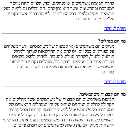
יצירת קבוצות משתמשים או מנהלים, וכד', תלויים תחת מייסד
המערכת ובהרשאות אשר הוא נתן להם. הם יכולים גם להיות בעלי
הרשאות ניהול מלאות בכל הפורומים, לפי ההגדרות אשר נקבעו
על־ידי מייסד המערכת.
חזרה למעלה
מה הם מנהלים?
מנהלים הם משתמשים (או קבוצות של משתמשים) אשר מפקחים
על הפורומים בכל יום. יש להם את ההרשאות לערוך ולמחוק
הודעות ולנעול, לשחרר נעילה, להעביר, למחוק ולפצל נושאים
בפורום אותו הם מנהלים. בדרך כלל, מנהלים נקבעו כדי למנוע
ממשתמשים מלצאת מהנושא או משליחת הודעות הפוגעות
בפורום.
חזרה למעלה
מה הם קבוצות משתמשים?
קבוצות משתמשים הם קבוצות של משתמשים אשר מחלקים את
הקהילה לחלקים הניתנים לניהול על־ידי המנהלים הראשיים של
המערכת. כל משתמש יכול להשתייך לכמה קבוצות ולכל קבוצה
יכולות להיקבע ההרשאות שלה. הן מספקות דרך קלה למנהלים
ראשיים לשנות הרשאות להרבה משתמשים בפעם אחת, כמו שינוי
הרשאות מנהל וקביעת גישות למשתמשים לפורומים פרטיים.