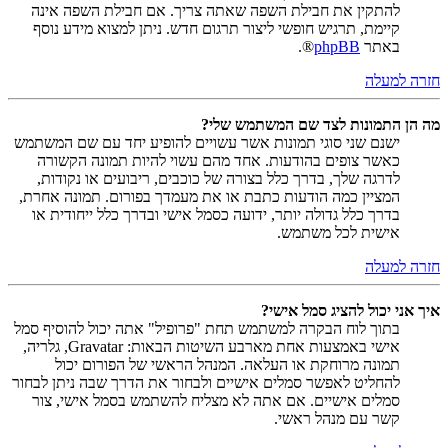
להתקין את חבילת השפה שאתה צריך. אם חבילת השפה אינה
קיימת, תרגיש חופשי ליצור תרגום חדש. ניתן למצוא מידע נוסף
באתר
phpBB
®.
חזרה למעלה
מה הן התמונות לצד שם המשתמש שלי?
ישנם שני סוגי תמונות אשר עשויים להופיע יחד עם שם המשתמש
כאשר צופים בהודעות. אחד מהם עשוי להיות תמונה הקשורה
לדרגה שלך, בדרך כלל בצורה של כוכבים, ריבועים או נקודות,
המציין כמה הודעות כתבת או את מעמדך בפורום. תמונה אחרת,
בדרך כלל גדולה יותר, ידועה כסמל אישי ובדרך כלל ייחודית או
אישית לכל משתמש.
חזרה למעלה
איך אני יכול להציג סמל אישי?
בתוך לוח הבקרה למשתמש תחת "פרופיל" אתה יכול להוסיף סמל
אישי באמצעות אחת מארבע השיטות הבאות: Gravatar, גלריה,
תמונה מרוחקת או העלאה. המנהל הראשי של הפורום יכול
להחליט לאפשר סמלים אישיים ולבחור את הדרך שבה ניתן לבחור
סמלים אישיים. אם אתה לא מצליח להשתמש בסמל אישי, צור
קשר עם מנהל ראשי.