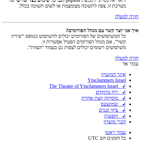
דואר אלקטרוני לקבוצת phpBB
לגבי כל שימוש בצד שלישי
של
מערכת זו, צפה לתשובה מצומצמת או לשום תשובה בכלל.
חזרה למעלה
איך אני יוצר קשר עם מנהל הפורומים?
כל המשתמשים של הפורומים יכולים להשתמש בטופס “יצירת
קשר”, אם מנהל הפורומים הפעיל אפשרות זו.
משתמשים רשומים יכולים לצפות גם בעמוד “הצוות”.
חזרה למעלה
עבור אל
אתר המועדון
YtseJammers Israel
↲ The Theatre of YtseJammers Israel
↲ רוק מתקדם
↲ מוסיקה קצת אחרת
↲ שמונצעס
↲ ציוד ונגנים
↲ הופעות
חברי מועדון
עמוד ראשי
כל הזמנים הם
UTC