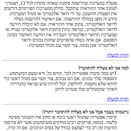
פועלת במערכת ובהרשמה סימנת שאתה מתחת לגיל 13, תצטרך
לעקוב אחר ההוראות שתקבל. בחלק ממערכות הפורומים דורשים
את הפעלת החשבון, על ידי דואר אלקטרוני או מנהל המערכת;
מידע זה מוצג במהלך ההרשמה. אם האישור להרשמה נשלח
לדואר האלקטרוני, עקוב אחר ההוראות. אם לא קיבלת הודעה
לדואר האלקטרוני, כנראה ונתת כתובת דואר אלקטרוני שגויה או
שמערכת הדואר האלקטרוני העבירה את הודעת האישור בסינון
הספאם. אם אתה בטוח שהפרטים שהזנת נכונים ודואר
האלקטרוני אכן נכונה, צור קשר עם מנהל המערכת.
חזרה למעלה
למה אני לא מצליח להתחבר?
Tיש כמה סיבות אפשריות לכך. קודם כל, ודא ששם המשתמש
והססמה שלך נכונים. אם הם נכונים, צור קשר עם מנהל ראשי כדי
לוודא שלא נחסמת. לחילופין, יכול להיות שיש שגיאה בהגדרות
האתר שהמנהלים שלו יצטרכו לתקן.
חזרה למעלה
נרשמתי בעבר אבל אני לא מצליח להתחבר יותר?!
קיימת אפשרות שמנהל ראשי כיבה או מחק את חשבונך מסיבה
כלשהי. בנוסף, פורומים רבים מוחקים משתמשים אשר לא פירסמו
הודעות זמן רב כדי לצמצם בגודל של בסיס הנתונים. אם זה קרה,