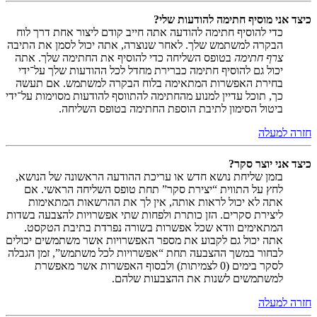
כיצד אני מוסיף חתימה להודעות שלי?
כדי להוסיף חתימה להודעה אתה חייב קודם ליצור אחת דרך לוח
הבקרה למשתמש שלך. לאחר שנוצרה, אתה יכול לסמן את התיבה
צרף חתימה
בטופס השליחה כדי להוסיף את החתימה שלך. אתה
יכול גם להוסיף חתימה כברירת מחדל לכל ההודעות שלך על־ידי
בחירת האפשרות המתאימה בלוח הבקרה למשתמש. אם תעשה
כך, תוכל עדיין למנוע מהחתימה להתווסף להודעות מסוימות על־ידי
ביטול הסימון לתיבת הוספת החתימה בטופס השליחה.
חזרה למעלה
כיצד אני יוצר סקר?
בזמן שליחת נושא חדש או עריכת ההודעה הראשונה של הנושא,
לחץ על התווית “יצירת סקר” תחת טופס השליחה הראשי. אם
אתה לא יכול לראות אותה, אין לך את ההרשאות המתאימות
ליצירת סקרים. הזן כותרת ולפחות שתי אפשרויות להצבעה בשדות
המתאימים וודא שכל אפשרות בשורה נפרדת בתיבת הטקסט.
אתה יכול גם לקבוע את מספר האפשרויות אשר משתמשים יכולים
לבחור במשך ההצבעה תחת “אפשרויות לכל משתמש”, זמן הגבלה
לסקר בימים (0 לצמיתות) ולבסוף האפשרות אשר מאפשרת
למשתמשים לשנות את ההצבעות שלהם.
חזרה למעלה