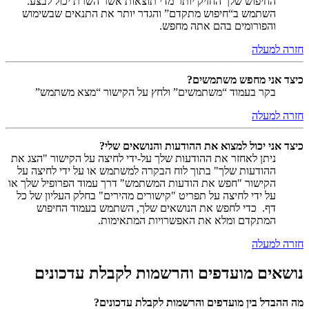
החיפוש שלך החזיק יותר מדי תוצאות אשר השרת יכול לבצע.
השתמש ב“חיפוש מתקדם” והגדר יותר את התנאים שבשימוש
והפורומים בהם אתה מחפש.
חזרה למעלה
כיצד אני מחפש משתמשים?
בקר בעמוד “משתמשים” ולחץ על הקישור “מצא משתמש”
חזרה למעלה
כיצד אני יכול למצוא את ההודעות והנושאים שלי?
ניתן לאחזר את ההודעות שלך על-ידי לחיצה על הקישור "הצג את
ההודעות שלך" בתוך לוח הבקרה למשתמש או על ידי לחיצה על
הקישור "חפש את הודעות המשתמש" דרך עמוד הפרופיל שלך או
על ידי לחיצה על תפריט "קישורים מהירים" בחלק העליון של כל
דף. כדי לחפש את הנושאים שלך, השתמש בעמוד החיפוש
המתקדם ומלא את האפשרויות המתאימות.
חזרה למעלה
נושאים מועדפים והרשמות לקבלת עדכונים
מה ההבדל בין מועדפים והרשמות לקבלת עדכונים?