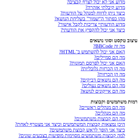
מדוע אני לא יכול לצרף קבצים?
מדוע קיבלתי אזהרה?
כיצד ניתן לדווח למנהל על הודעות?
מהו כפתור ה“שמור” בשליחת הנושא?
מדוע הודעותיי צריכות לקבל אישור?
כיצד אני יכול להקפיץ את הודעתי?
עיצוב טקסט וסוגי נושאים
מה זה BBCode?
האם אני יכול להשתמש ב־HTML?
מה הם סמיילים?
האם אני יכול לפרסם תמונות?
מה הן הכרזות גלובליות?
מה הן הכרזות?
מה הם נושאים דביקים?
מה הם נושאים נעולים?
מה הם אייקונים לנושא?
רמות משתמשים וקבוצות
מה הם מנהלים ראשיים?
מה הם מנהלים?
מה הם קבוצות משתמשים?
היכן נמצאות קבוצות המשתמשים וכיצד אני מצטרף לאחת?
כיצד אני הופך לראש קבוצת משתמשים?
למה קבוצות משתמשים מסוימות מופיעות בצבעים שונים?