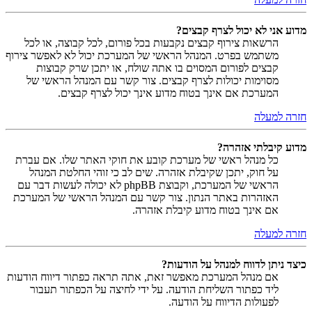
מדוע אני לא יכול לצרף קבצים?
הרשאות צירוף קבצים נקבעות בכל פורום, לכל קבוצה, או לכל
משתמש בפרט. המנהל הראשי של המערכת יכול לא לאפשר צירוף
קבצים לפורום המסוים בו אתה שולח, או יתכן שרק קבוצות
מסוימות יכולות לצרף קבצים. צור קשר עם המנהל הראשי של
המערכת אם אינך בטוח מדוע אינך יכול לצרף קבצים.
חזרה למעלה
מדוע קיבלתי אזהרה?
כל מנהל ראשי של מערכת קובע את חוקי האתר שלו. אם עברת
על חוק, יתכן שקיבלת אזהרה. שים לב כי זוהי החלטת המנהל
הראשי של המערכת, וקבוצת phpBB לא יכולה לעשות דבר עם
האזהרות באתר הנתון. צור קשר עם המנהל הראשי של המערכת
אם אינך בטוח מדוע קיבלת אזהרה.
חזרה למעלה
כיצד ניתן לדווח למנהל על הודעות?
אם מנהל המערכת מאפשר זאת, אתה תראה כפתור דיווח הודעות
ליד כפתור השליחת הודעה. על ידי לחיצה על הכפתור תעבור
לפעולות הדיווח על הודעה.