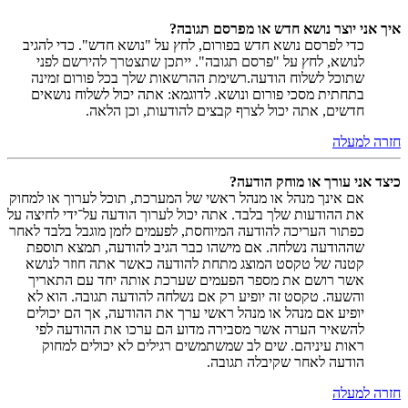
איך אני יוצר נושא חדש או מפרסם תגובה?
כדי לפרסם נושא חדש בפורום, לחץ על "נושא חדש". כדי להגיב
לנושא, לחץ על "פרסם תגובה". ייתכן שתצטרך להירשם לפני
שתוכל לשלוח הודעה.רשימת ההרשאות שלך בכל פורום זמינה
בתחתית מסכי פורום ונושא. לדוגמא: אתה יכול לשלוח נושאים
חדשים, אתה יכול לצרף קבצים להודעות, וכן הלאה.
חזרה למעלה
כיצד אני עורך או מוחק הודעה?
אם אינך מנהל או מנהל ראשי של המערכת, תוכל לערוך או למחוק
את ההודעות שלך בלבד. אתה יכול לערוך הודעה על־ידי לחיצה על
כפתור העריכה להודעה המיוחסת, לפעמים לזמן מוגבל בלבד לאחר
שההודעה נשלחה. אם מישהו כבר הגיב להודעה, תמצא תוספת
קטנה של טקסט המוצג מתחת להודעה כאשר אתה חוזר לנושא
אשר רושם את מספר הפעמים שערכת אותה יחד עם התאריך
והשעה. טקסט זה יופיע רק אם נשלחה להודעה תגובה. הוא לא
יופיע אם מנהל או מנהל ראשי ערך את ההודעה, אך הם יכולים
להשאיר הערה אשר מסבירה מדוע הם ערכו את ההודעה לפי
ראות עיניהם. שים לב שמשתמשים רגילים לא יכולים למחוק
הודעה לאחר שקיבלה תגובה.
חזרה למעלה