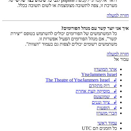
דואר אלקטרוני לקבוצת phpBB
לגבי כל שימוש בצד שלישי
של
מערכת זו, צפה לתשובה מצומצמת או לשום תשובה בכלל.
חזרה למעלה
איך אני יוצר קשר עם מנהל הפורומים?
כל המשתמשים של הפורומים יכולים להשתמש בטופס “יצירת
קשר”, אם מנהל הפורומים הפעיל אפשרות זו.
משתמשים רשומים יכולים לצפות גם בעמוד “הצוות”.
חזרה למעלה
עבור אל
אתר המועדון
YtseJammers Israel
↲ The Theatre of YtseJammers Israel
↲ רוק מתקדם
↲ מוסיקה קצת אחרת
↲ שמונצעס
↲ ציוד ונגנים
↲ הופעות
חברי מועדון
עמוד ראשי
כל הזמנים הם
UTC