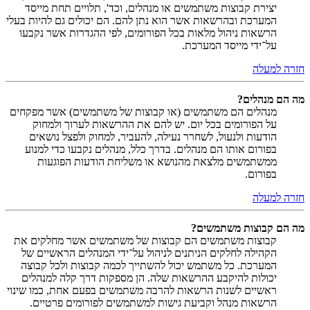
יצירת קבוצות משתמשים או מנהלים, וכד', תלויים תחת מייסד
המערכת ובהרשאות אשר הוא נתן להם. הם יכולים גם להיות בעלי
הרשאות ניהול מלאות בכל הפורומים, לפי ההגדרות אשר נקבעו
על־ידי מייסד המערכת.
חזרה למעלה
מה הם מנהלים?
מנהלים הם משתמשים (או קבוצות של משתמשים) אשר מפקחים
על הפורומים בכל יום. יש להם את ההרשאות לערוך ולמחוק
הודעות ולנעול, לשחרר נעילה, להעביר, למחוק ולפצל נושאים
בפורום אותו הם מנהלים. בדרך כלל, מנהלים נקבעו כדי למנוע
ממשתמשים מלצאת מהנושא או משליחת הודעות הפוגעות
בפורום.
חזרה למעלה
מה הם קבוצות משתמשים?
קבוצות משתמשים הם קבוצות של משתמשים אשר מחלקים את
הקהילה לחלקים הניתנים לניהול על־ידי המנהלים הראשיים של
המערכת. כל משתמש יכול להשתייך לכמה קבוצות ולכל קבוצה
יכולות להיקבע ההרשאות שלה. הן מספקות דרך קלה למנהלים
ראשיים לשנות הרשאות להרבה משתמשים בפעם אחת, כמו שינוי
הרשאות מנהל וקביעת גישות למשתמשים לפורומים פרטיים.