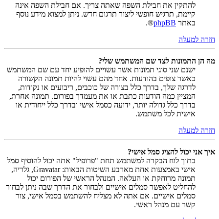
להתקין את חבילת השפה שאתה צריך. אם חבילת השפה אינה
קיימת, תרגיש חופשי ליצור תרגום חדש. ניתן למצוא מידע נוסף
באתר
phpBB
®.
חזרה למעלה
מה הן התמונות לצד שם המשתמש שלי?
ישנם שני סוגי תמונות אשר עשויים להופיע יחד עם שם המשתמש
כאשר צופים בהודעות. אחד מהם עשוי להיות תמונה הקשורה
לדרגה שלך, בדרך כלל בצורה של כוכבים, ריבועים או נקודות,
המציין כמה הודעות כתבת או את מעמדך בפורום. תמונה אחרת,
בדרך כלל גדולה יותר, ידועה כסמל אישי ובדרך כלל ייחודית או
אישית לכל משתמש.
חזרה למעלה
איך אני יכול להציג סמל אישי?
בתוך לוח הבקרה למשתמש תחת "פרופיל" אתה יכול להוסיף סמל
אישי באמצעות אחת מארבע השיטות הבאות: Gravatar, גלריה,
תמונה מרוחקת או העלאה. המנהל הראשי של הפורום יכול
להחליט לאפשר סמלים אישיים ולבחור את הדרך שבה ניתן לבחור
סמלים אישיים. אם אתה לא מצליח להשתמש בסמל אישי, צור
קשר עם מנהל ראשי.