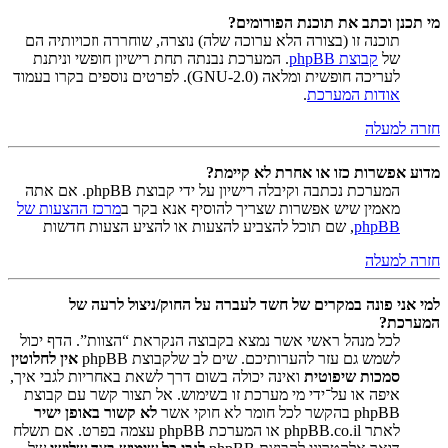
מי תכנן וכתב את תוכנת הפורומים?
תוכנה זו (בצורה הלא ערוכה שלה) נוצרה, שוחררה וזכויותיה הם
של
קבוצת phpBB
. המערכת נבנתה תחת רישיון חופשי וניתנת
לעריכה חופשית ומלאה (GNU-2.0). לפרטים נוספים בקרו בעמוד
אודות המערכת
.
חזרה למעלה
מדוע אפשרות כזו או אחרת לא קיימת?
המערכת נכתבה וקיבלה רישיון על ידי קבוצת phpBB. אם אתה
מאמין שיש אפשרות שצריך להוסיף אנא בקר ב
מרכז ההצעות של
phpBB
, שם תוכל להצביע להצעות או להציע הצעות חדשות
חזרה למעלה
למי אני פונה במקרים של חשד לעברה על החוק/ניצול לרעה של
המערכת?
לכל מנהל ראשי אשר נמצא בקבוצה הנקראת “הצוות”. הדף יכול
לשמש גם עזר להערותיכם. שים לב שלקבוצת phpBB
אין לחלוטין
סמכות שיפוטית
ואינה יכולה בשום דרך לשאת באחריות לגבי איך,
איפה או על־ידי מי מערכת זו בשימוש. אל תצור קשר עם קבוצת
phpBB בהקשר לכל חומר לא חוקי אשר
לא קשור באופן ישיר
לאתר phpBB.co.il או המערכת phpBB עצמה בפרט. אם תשלח