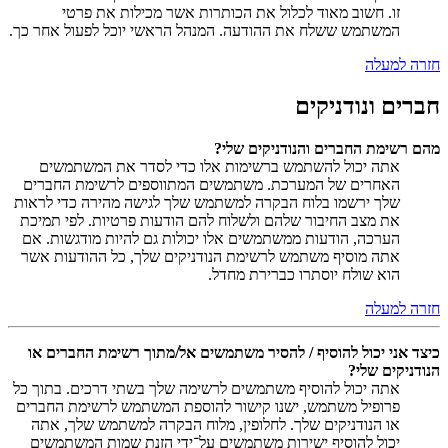
זו. חשוב מאוד לכלול את הכותרות אשר מכילות את פרטי
המשתמש ששלח את ההודעה. המנהל הראשי יוכל לפעול אחר כך.
חזרה למעלה
חברים ונודניקים
מהם רשימת החברים והנודניקים שלי?
אתה יכול להשתמש ברשימות אלו כדי לסדר את המשתמשים
האחרים של המערכת. משתמשים המתווספים לרשימת החברים
שלך ירשמו בלוח הבקרה למשתמש שלך לגישה מהירה כדי לראות
את מצב החיבור שלהם ולשלוח להם הודעות פרטיות. לפי תמיכת
הערכה, הודעות ממשתמשים אלו יכולות גם להיות מודגשות. אם
אתה מוסיף משתמש לרשימת הנודניקים שלך, כל ההודעות אשר
הוא שולח יוסתרו כברירת מחדל.
חזרה למעלה
כיצד אני יכול להוסיף / להסיר משתמשים אל/מתוך רשימת החברים או
הנודניקים שלי?
אתה יכול להוסיף משתמשים לרשימה שלך בשתי דרכים. בתוך כל
פרופיל משתמש, ישנו קישור להוספת המשתמש לרשימת החברים
או הנודניקים שלך. לחלופין, מלוח הבקרה למשתמש שלך, אתה
יכול להוסיף ישירות משתמשים על־ידי הזנת שמות המשתמשים