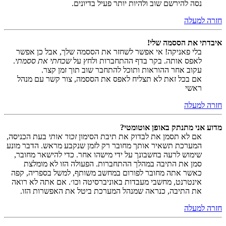
נסה להירשם שוב ולהיות יותר פעיל בדיונים.
חזרה למעלה
איבדתי את הססמה שלי!
בלי פאניקה! אי אפשר לשחזר את הססמה שלך, אבל כן אפשר
לאפס אותה. בקר בדף ההתחברות ולחץ על
שכחתי את ססמתי
.
עקוב אחר ההוראות ותוכל להתחבר שוב תוך זמן קצר.
אם בכל זאת לא תצליח לאפס את הססמה, צור קשר עם מנהל
ראשי
חזרה למעלה
מדוע אני מתנתק באופן אוטומטי?
אם לא תסמן את לבדוק את תיבת הסימון
זכור אותי
בעת הכניסה,
המערכת תשאיר אותך מחובר רק לזמן שנקבע מראש. הדבר מונע
שימוש לרעה בחשבונך על ידי מישהו אחר. כדי להישאר מחובר,
סמן את התיבה במהלך ההתחברות. הפעולה הזו לא מומלצת
כאשר אתה מחובר לפורום במחשב משותף, למשל בספריה, קפה
אינטרנט, מחשבי מעבדות באוניברסיטה וכו׳. אם אתה לא רואה
את התיבה, כנראה שמנהל המערכת ביטל את האפשרות הזו.
חזרה למעלה