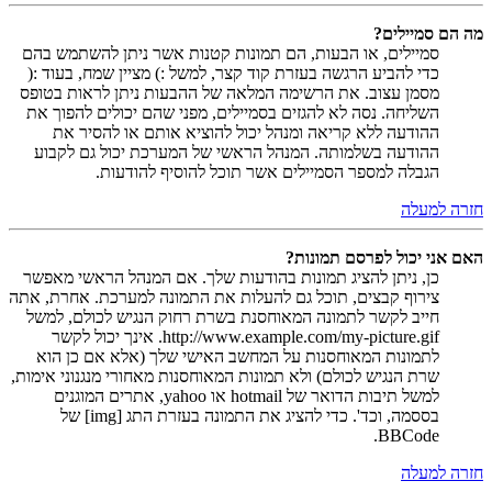
מה הם סמיילים?
סמיילים, או הבעות, הם תמונות קטנות אשר ניתן להשתמש בהם
כדי להביע הרגשה בעזרת קוד קצר, למשל :) מציין שמח, בעוד :(
מסמן עצוב. את הרשימה המלאה של ההבעות ניתן לראות בטופס
השליחה. נסה לא להגזים בסמיילים, מפני שהם יכולים להפוך את
ההודעה ללא קריאה ומנהל יכול להוציא אותם או להסיר את
ההודעה בשלמותה. המנהל הראשי של המערכת יכול גם לקבוע
הגבלה למספר הסמיילים אשר תוכל להוסיף להודעות.
חזרה למעלה
האם אני יכול לפרסם תמונות?
כן, ניתן להציג תמונות בהודעות שלך. אם המנהל הראשי מאפשר
צירוף קבצים, תוכל גם להעלות את התמונה למערכת. אחרת, אתה
חייב לקשר לתמונה המאוחסנת בשרת רחוק הנגיש לכולם, למשל
http://www.example.com/my-picture.gif. אינך יכול לקשר
לתמונות המאוחסנות על המחשב האישי שלך (אלא אם כן הוא
שרת הנגיש לכולם) ולא תמונות המאוחסנות מאחורי מנגנוני אימות,
למשל תיבות הדואר של hotmail או yahoo, אתרים המוגנים
בססמה, וכד'. כדי להציג את התמונה בעזרת התג [img] של
BBCode.
חזרה למעלה