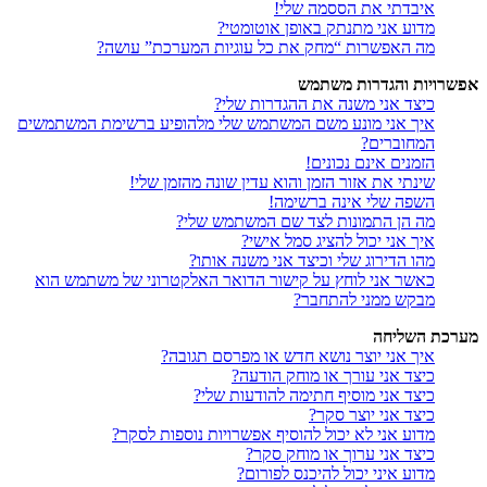
איבדתי את הססמה שלי!
מדוע אני מתנתק באופן אוטומטי?
מה האפשרות “מחק את כל עוגיות המערכת” עושה?
אפשרויות והגדרות משתמש
כיצד אני משנה את ההגדרות שלי?
איך אני מונע משם המשתמש שלי מלהופיע ברשימת המשתמשים
המחוברים?
הזמנים אינם נכונים!
שינתי את אזור הזמן והוא עדין שונה מהזמן שלי!
השפה שלי אינה ברשימה!
מה הן התמונות לצד שם המשתמש שלי?
איך אני יכול להציג סמל אישי?
מהו הדירוג שלי וכיצד אני משנה אותו?
כאשר אני לוחץ על קישור הדואר האלקטרוני של משתמש הוא
מבקש ממני להתחבר?
מערכת השליחה
איך אני יוצר נושא חדש או מפרסם תגובה?
כיצד אני עורך או מוחק הודעה?
כיצד אני מוסיף חתימה להודעות שלי?
כיצד אני יוצר סקר?
מדוע אני לא יכול להוסיף אפשרויות נוספות לסקר?
כיצד אני ערוך או מוחק סקר?
מדוע איני יכול להיכנס לפורום?