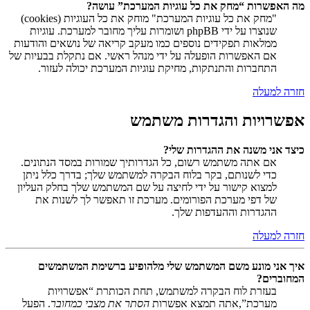
מה האפשרות “מחק את כל עוגיות המערכת” עושה?
"מחק את כל עוגיות המערכת" מוחק את כל העוגיות (cookies)
שנוצרו על ידי phpBB ושומרות עליך מחובר למערכת. עוגיות
ממלאות תפקידים נוספים כמו מעקב קריאה של נושאים והודעות
אם האפשרות הופעלה על ידי מנהל ראשי. אם נתקלת בבעיות של
התחברות והתנתקות, מחיקת עוגיות המערכת יכולה לעזור.
חזרה למעלה
אפשרויות והגדרות משתמש
כיצד אני משנה את ההגדרות שלי?
אם אתה משתמש רשום, כל הגדרותיך שמורות במסד הנתונים.
כדי לשנותם, בקר בלוח הבקרה למשתמש שלך; בדרך כלל ניתן
למצוא קישור על ידי לחיצה על שם המשתמש שלך בחלק העליון
של דפי מערכת הפורומים. מערכת זו תאפשר לך לשנות את
ההגדרות וההעדפות שלך.
חזרה למעלה
איך אני מונע משם המשתמש שלי מלהופיע ברשימת המשתמשים
המחוברים?
בעזרת לוח הבקרה למשתמש, תחת הכותרת “אפשרויות
מערכת”,אתה תמצא אפשרות
הסתר את מצבי כמחובר
. הפעל