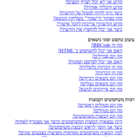
מדוע אני לא יכול לצרף קבצים?
מדוע קיבלתי אזהרה?
כיצד ניתן לדווח למנהל על הודעות?
מהו כפתור ה“שמור” בשליחת הנושא?
מדוע הודעותיי צריכות לקבל אישור?
כיצד אני יכול להקפיץ את הודעתי?
עיצוב טקסט וסוגי נושאים
מה זה BBCode?
האם אני יכול להשתמש ב־HTML?
מה הם סמיילים?
האם אני יכול לפרסם תמונות?
מה הן הכרזות גלובליות?
מה הן הכרזות?
מה הם נושאים דביקים?
מה הם נושאים נעולים?
מה הם אייקונים לנושא?
רמות משתמשים וקבוצות
מה הם מנהלים ראשיים?
מה הם מנהלים?
מה הם קבוצות משתמשים?
היכן נמצאות קבוצות המשתמשים וכיצד אני מצטרף לאחת?
כיצד אני הופך לראש קבוצת משתמשים?
למה קבוצות משתמשים מסוימות מופיעות בצבעים שונים?