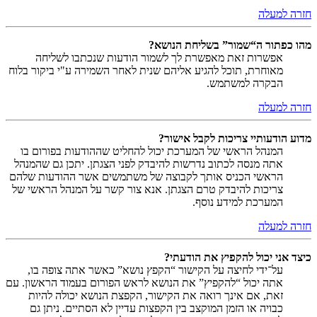
חזרה למעלה
מהו כפתור ה“שמור” בשליחת הנושא?
אפשרות זאת מאפשרת לך לשמור הודעות שנכתבו לשליחה
מאוחרת, תוכל להגיע אליהם שנית לאחר השמירה ע"י ביקור בלוח
הבקרה למשתמש.
חזרה למעלה
מדוע הודעותיי צריכות לקבל אישור?
המנהל הראשי של המערכת יכול להחליט שההודעות בפורום בו
אתה מנסה לכתוב נדרשות להיבדק לפני הצגתן. יתכן גם שהמנהל
הראשי הכניס אותך לקבוצה של משתמשים אשר ההודעות שלהם
צריכות להיבדק טרם הצגתן. אנא צור קשר על המנהל הראשי של
המערכת למידע נוסף.
חזרה למעלה
כיצד אני יכול להקפיץ את הודעתי?
על־ידי לחיצה על הקישור “הקפץ נושא” כאשר אתה צופה בו,
אתה יכול “להקפיץ” את הנושא לראש הפורום בעמוד הראשון. עם
זאת, אם אינך רואה את הקישור, הקפצת הנושא יכולה להיות
כבויה או הזמן המוקצב בין הקפצות עדיין לא הסתיים. ניתן גם