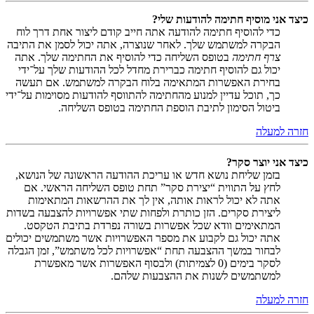
כיצד אני מוסיף חתימה להודעות שלי?
כדי להוסיף חתימה להודעה אתה חייב קודם ליצור אחת דרך לוח
הבקרה למשתמש שלך. לאחר שנוצרה, אתה יכול לסמן את התיבה
צרף חתימה
בטופס השליחה כדי להוסיף את החתימה שלך. אתה
יכול גם להוסיף חתימה כברירת מחדל לכל ההודעות שלך על־ידי
בחירת האפשרות המתאימה בלוח הבקרה למשתמש. אם תעשה
כך, תוכל עדיין למנוע מהחתימה להתווסף להודעות מסוימות על־ידי
ביטול הסימון לתיבת הוספת החתימה בטופס השליחה.
חזרה למעלה
כיצד אני יוצר סקר?
בזמן שליחת נושא חדש או עריכת ההודעה הראשונה של הנושא,
לחץ על התווית “יצירת סקר” תחת טופס השליחה הראשי. אם
אתה לא יכול לראות אותה, אין לך את ההרשאות המתאימות
ליצירת סקרים. הזן כותרת ולפחות שתי אפשרויות להצבעה בשדות
המתאימים וודא שכל אפשרות בשורה נפרדת בתיבת הטקסט.
אתה יכול גם לקבוע את מספר האפשרויות אשר משתמשים יכולים
לבחור במשך ההצבעה תחת “אפשרויות לכל משתמש”, זמן הגבלה
לסקר בימים (0 לצמיתות) ולבסוף האפשרות אשר מאפשרת
למשתמשים לשנות את ההצבעות שלהם.
חזרה למעלה