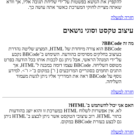
להקפיץ את הנושא בפשטות על־ידי שליחת תגובה אליו, אך וודא
שאתה מציית לחוקי המערכת כאשר אתה עושה כך.
חזרה למעלה
עיצוב טקסט וסוגי נושאים
מה זה BBCode?
BBCode הוא צורה מיוחדת של HTML, המציע שליטה נהדרת
בעיצוב בחלקים מסוימים בהודעה. השימוש ב־BBCode נקבע
על־ידי המנהל הראשי, אבל ניתן גם לכבות אותו בכל הודעה בפרט
מטופס השליחה. BBCode עצמו דומה במבנה ל־HTML, אך
התגים תחמים בסוגריים המרובעים [ ו־] במקום ב־< ו־>. למידע
נוסף על BBCode ראה את המדריך אליו ניתן לגשת מעמוד
השליחה.
חזרה למעלה
האם אני יכול להשתמש ב־HTML?
לא. אין אפשרות לשלוח HTML במערכת זו והוא יוצג בהודעות
בתור HTML. רוב עיצובי הטקסט אשר ניתן לבצע ב־HTML ניתן
גם לבצע בעזרת BBCode במקום.
חזרה למעלה