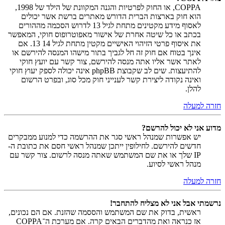
COPPA, או החוק לפרטיות והגנה המקוונת של הילד של 1998,
הוא חוק בארצות הברית הדורש מאתרים ברשת אשר יכולים
לאסוף מידע מקטינים מתחת לגיל 13 לדרוש הסכמה מההורים
בכתב או כל שיטה אחרת של אישור מאפוטרופוס חוקי, המאפשר
את איסוף פרטי הזיהוי האישיים מקטין מתחת לגיל 14 13. אם
אינך בטוח אם חוק זה חל לגביך בתור מישהו המנסה להירשם או
לאתר אשר אליו אתה מנסה להירשם, צור קשר עם יועץ חוקי
להתיעצות. שים לב שקבוצת phpBB אינה יכולה לספק יעוץ חוקי
ואינה נקודה ליצירת קשר לענייני חוק מכל סוג, ובפרט הרשום
להלן.
חזרה למעלה
מדוע אני לא יכול להרשם?
יש אפשרות שמנהל ראשי סגר את ההרשמה כדי למנוע ממבקרים
חדשים להירשם. לחילופין ייתכן שמנהל ראשי חסם את כתובת ה-
IP שלך או את שם המשתמש שאתה מנסה לרשום. צור קשר עם
מנהל ראשי לסיוע.
חזרה למעלה
נרשמתי אבל אני לא מצליח להתחבר!
ראשית, בדוק את שם המשתמש והססמה שהזנת. אם הם נכונים,
אז כנראה ואת מהדברים הבאים קרה. אם מערכת ה־COPPA