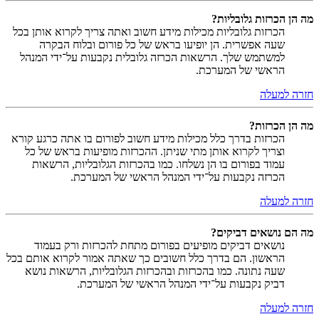
מה הן הכרזות גלובליות?
הכרזות גלובליות מכילות מידע חשוב ואתה צריך לקרוא אותן בכל
שעה אפשרית. הן יופיעו בראש של כל פורום ובלוח הבקרה
למשתמש שלך. הרשאות הכרזה גלובלית נקבעות על־ידי המנהל
הראשי של המערכת.
חזרה למעלה
מה הן הכרזות?
הכרזות בדרך כלל מכילות מידע חשוב לפורום בו אתה כרגע קורא
וצריך לקרוא אותן מתי שניתן. ההכרזות מופיעות בראש של כל
עמוד בפורום בו הן נשלחו. כמו בהכרזות הגלובליות, הרשאות
הכרזה נקבעות על־ידי המנהל הראשי של המערכת.
חזרה למעלה
מה הם נושאים דביקים?
נושאים דביקים מופיעים בפורום מתחת להכרזות ורק בעמוד
הראשון. הם בדרך כלל חשובים כך שאתה אמור לקרוא אותם בכל
שעה נתונה. כמו בהכרזות ובהכרזות הגלובליות, הרשאות נושא
דביק נקבעות על־ידי המנהל הראשי של המערכת.
חזרה למעלה