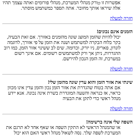
אפשרות זו
ורק מנהלי המערכת, מנהלי פורומים ואתה עצמך תהיו
כן
אלה שיראו אותך מחובר. אתה תספר כמשתמש מוסתר.
חזרה למעלה
הזמנים אינם נכונים!
יכול להיות שהזמן המוצג שונה מהזמנים באזורך. אם זאת הבעיה,
בקר בלוח הבקרה למשתמש ושנה את הזמן על פי אזורך, לדוגמה
לונדון, פאריס, ניו יורק, וכדומה. שים לב ששינוי אזור הזמן, כמו רוב
ההגדרות, ניתן אך ורק למשתמשים רשומים. אם אינך רשום
במערכת, זה הזמן הנכון להירשם.
חזרה למעלה
שינתי את אזור הזמן והוא עדין שונה מהזמן שלי!
אם אתה בטוח שהגדרת את אזור הזמן נכון והזמן עדין אינו מכוון
כראוי, אז כנראה והשעה המוגדרת בשרת אינה נכונה. אנא יידע
מנהל ראשי כדי לתקן את הבעיה
חזרה למעלה
השפה שלי אינה ברשימה!
או שהמנהל הראשי לא התקין השפה או שאף אחד לא תרגם את
המערכת לשפה שלך. נסה לשאול מנהל ראשי האם הוא יכול