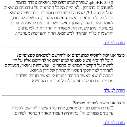
ב-phpBB 3.0, שמירה למועדפים של נושאים עבדה בדומה
למועדפים בדפדפן - לא היית מקבל התראות על עדכונים בנושאים.
החל מגרסה 3.1, שמירה למועדפים דומה יותר להרשמה לנושא.
תוכל לקבל התראות כאשר הנושא מתעדכן. הרשמה לפורום,
לעומת זאת, תעדכן אותך כאשר ישר עדכונים לנושא או פורום
במערכת. ניתן לשנות את אפשרויות ההתראות למועדפים
והרשמות בלוח הבקרה למשתמש, תחת ״העדפות מערכת״.
חזרה למעלה
כיצד אני יכול להוסיף למועדפים או להירשם לנושאים ספציפיים?
תוכל להוסיף נושא ספציפי למועדפים או להירשם אליו על ידי
לחיצה על הקישור המתאים בתפריט "אפשרויות נושא", הממוקם
לנוחותך לצד חלקו העליון והתחתון של דיון בנושא.
תגובה לנושא כאשר התיבה "הודע לי כאשר תגובה נשלחת"
מסומנת גם תרשום אותך לקבל עדכונים מהנושא.
חזרה למעלה
כיצד אני נרשם לפורום מסוים?
Tכדי להרשם לפורום מסוים, לחץ על הקישור “הרשם לקבלת
עדכונים מפורום זה” בתחתית העמוד לאחר הכניסה לפורום.
חזרה למעלה