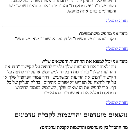
החיפוש שלך החזיק יותר מדי תוצאות אשר השרת יכול לבצע.
השתמש ב“חיפוש מתקדם” והגדר יותר את התנאים שבשימוש
והפורומים בהם אתה מחפש.
חזרה למעלה
כיצד אני מחפש משתמשים?
בקר בעמוד “משתמשים” ולחץ על הקישור “מצא משתמש”
חזרה למעלה
כיצד אני יכול למצוא את ההודעות והנושאים שלי?
ניתן לאחזר את ההודעות שלך על-ידי לחיצה על הקישור "הצג את
ההודעות שלך" בתוך לוח הבקרה למשתמש או על ידי לחיצה על
הקישור "חפש את הודעות המשתמש" דרך עמוד הפרופיל שלך או
על ידי לחיצה על תפריט "קישורים מהירים" בחלק העליון של כל
דף. כדי לחפש את הנושאים שלך, השתמש בעמוד החיפוש
המתקדם ומלא את האפשרויות המתאימות.
חזרה למעלה
נושאים מועדפים והרשמות לקבלת עדכונים
מה ההבדל בין מועדפים והרשמות לקבלת עדכונים?