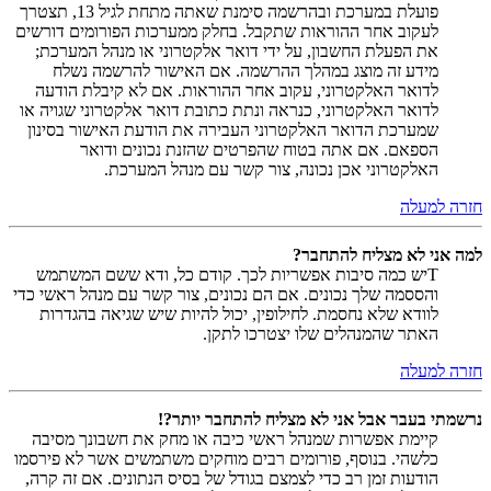
פועלת במערכת ובהרשמה סימנת שאתה מתחת לגיל 13, תצטרך
לעקוב אחר ההוראות שתקבל. בחלק ממערכות הפורומים דורשים
את הפעלת החשבון, על ידי דואר אלקטרוני או מנהל המערכת;
מידע זה מוצג במהלך ההרשמה. אם האישור להרשמה נשלח
לדואר האלקטרוני, עקוב אחר ההוראות. אם לא קיבלת הודעה
לדואר האלקטרוני, כנראה ונתת כתובת דואר אלקטרוני שגויה או
שמערכת הדואר האלקטרוני העבירה את הודעת האישור בסינון
הספאם. אם אתה בטוח שהפרטים שהזנת נכונים ודואר
האלקטרוני אכן נכונה, צור קשר עם מנהל המערכת.
חזרה למעלה
למה אני לא מצליח להתחבר?
Tיש כמה סיבות אפשריות לכך. קודם כל, ודא ששם המשתמש
והססמה שלך נכונים. אם הם נכונים, צור קשר עם מנהל ראשי כדי
לוודא שלא נחסמת. לחילופין, יכול להיות שיש שגיאה בהגדרות
האתר שהמנהלים שלו יצטרכו לתקן.
חזרה למעלה
נרשמתי בעבר אבל אני לא מצליח להתחבר יותר?!
קיימת אפשרות שמנהל ראשי כיבה או מחק את חשבונך מסיבה
כלשהי. בנוסף, פורומים רבים מוחקים משתמשים אשר לא פירסמו
הודעות זמן רב כדי לצמצם בגודל של בסיס הנתונים. אם זה קרה,