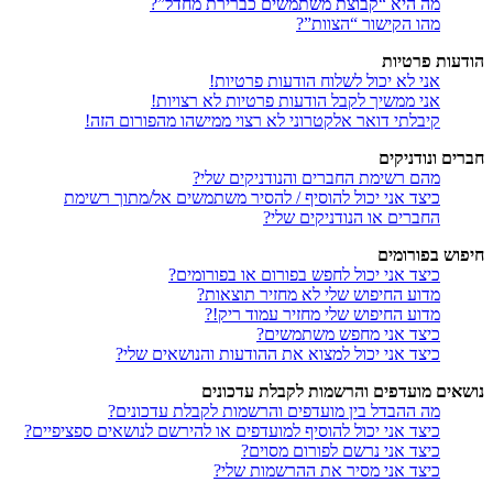
מה היא “קבוצת משתמשים כברירת מחדל”?
מהו הקישור “הצוות”?
הודעות פרטיות
אני לא יכול לשלוח הודעות פרטיות!
אני ממשיך לקבל הודעות פרטיות לא רצויות!
קיבלתי דואר אלקטרוני לא רצוי ממישהו מהפורום הזה!
חברים ונודניקים
מהם רשימת החברים והנודניקים שלי?
כיצד אני יכול להוסיף / להסיר משתמשים אל/מתוך רשימת
החברים או הנודניקים שלי?
חיפוש בפורומים
כיצד אני יכול לחפש בפורום או בפורומים?
מדוע החיפוש שלי לא מחזיר תוצאות?
מדוע החיפוש שלי מחזיר עמוד ריק!?
כיצד אני מחפש משתמשים?
כיצד אני יכול למצוא את ההודעות והנושאים שלי?
נושאים מועדפים והרשמות לקבלת עדכונים
מה ההבדל בין מועדפים והרשמות לקבלת עדכונים?
כיצד אני יכול להוסיף למועדפים או להירשם לנושאים ספציפיים?
כיצד אני נרשם לפורום מסוים?
כיצד אני מסיר את ההרשמות שלי?