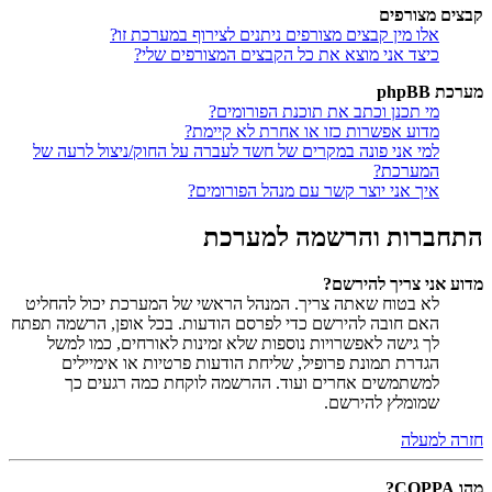
קבצים מצורפים
אלו מין קבצים מצורפים ניתנים לצירוף במערכת זו?
כיצד אני מוצא את כל הקבצים המצורפים שלי?
מערכת phpBB
מי תכנן וכתב את תוכנת הפורומים?
מדוע אפשרות כזו או אחרת לא קיימת?
למי אני פונה במקרים של חשד לעברה על החוק/ניצול לרעה של
המערכת?
איך אני יוצר קשר עם מנהל הפורומים?
התחברות והרשמה למערכת
מדוע אני צריך להירשם?
לא בטוח שאתה צריך. המנהל הראשי של המערכת יכול להחליט
האם חובה להירשם כדי לפרסם הודעות. בכל אופן, הרשמה תפתח
לך גישה לאפשרויות נוספות שלא זמינות לאורחים, כמו למשל
הגדרת תמונת פרופיל, שליחת הודעות פרטיות או אימיילים
למשתמשים אחרים ועוד. ההרשמה לוקחת כמה רגעים כך
שמומלץ להירשם.
חזרה למעלה
מהו COPPA?