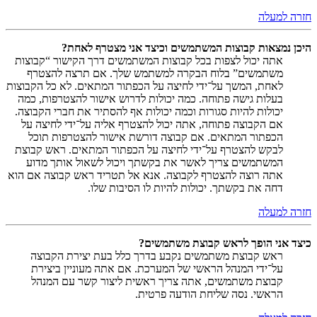
חזרה למעלה
היכן נמצאות קבוצות המשתמשים וכיצד אני מצטרף לאחת?
אתה יכול לצפות בכל קבוצות המשתמשים דרך הקישור “קבוצות
משתמשים” בלוח הבקרה למשתמש שלך. אם תרצה להצטרף
לאחת, המשך על־ידי לחיצה על הכפתור המתאים. לא כל הקבוצות
בעלות גישה פתוחה. כמה יכולות לדרוש אישור להצטרפות, כמה
יכולות להיות סגורות וכמה יכולות אף להסתיר את חברי הקבוצה.
אם הקבוצה פתוחה, אתה יכול להצטרף אליה על־ידי לחיצה על
הכפתור המתאים. אם קבוצה דורשת אישור להצטרפות תוכל
לבקש להצטרף על־ידי לחיצה על הכפתור המתאים. ראש קבוצת
המשתמשים צריך לאשר את בקשתך ויכול לשאול אותך מדוע
אתה רוצה להצטרף לקבוצה. אנא אל תטריד ראש קבוצה אם הוא
דחה את בקשתך. יכולות להיות לו הסיבות שלו.
חזרה למעלה
כיצד אני הופך לראש קבוצת משתמשים?
ראש קבוצת משתמשים נקבע בדרך כלל בעת יצירת הקבוצה
על־ידי המנהל הראשי של המערכת. אם אתה מעוניין ביצירת
קבוצת משתמשים, אתה צריך ראשית ליצור קשר עם המנהל
הראשי. נסה שליחת הודעה פרטית.