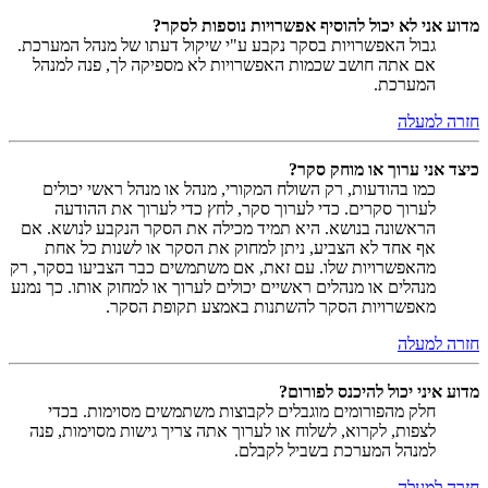
מדוע אני לא יכול להוסיף אפשרויות נוספות לסקר?
גבול האפשרויות בסקר נקבע ע"י שיקול דעתו של מנהל המערכת.
אם אתה חושב שכמות האפשרויות לא מספיקה לך, פנה למנהל
המערכת.
חזרה למעלה
כיצד אני ערוך או מוחק סקר?
כמו בהודעות, רק השולח המקורי, מנהל או מנהל ראשי יכולים
לערוך סקרים. כדי לערוך סקר, לחץ כדי לערוך את ההודעה
הראשונה בנושא. היא תמיד מכילה את הסקר הנקבע לנושא. אם
אף אחד לא הצביע, ניתן למחוק את הסקר או לשנות כל אחת
מהאפשרויות שלו. עם זאת, אם משתמשים כבר הצביעו בסקר, רק
מנהלים או מנהלים ראשיים יכולים לערוך או למחוק אותו. כך נמנע
מאפשרויות הסקר להשתנות באמצע תקופת הסקר.
חזרה למעלה
מדוע איני יכול להיכנס לפורום?
חלק מהפורומים מוגבלים לקבוצות משתמשים מסוימות. בכדי
לצפות, לקרוא, לשלוח או לערוך אתה צריך גישות מסוימות, פנה
למנהל המערכת בשביל לקבלם.
חזרה למעלה