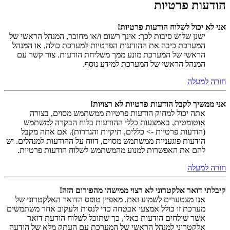
הודעות פרטיות
אני לא יכול לשלוח הודעות פרטיות!
ישנן שלוש סיבות לכך: אינך רשום ו/או מחובר, המנהל הראשי של
המערכת כיבה את ההודעות הפרטיות למערכת כולה, או המנהל
הראשי של המערכת מונע ממך משליחת הודעות. צור קשר עם
המנהל הראשי של המערכת למידע נוסף.
חזרה למעלה
אני ממשיך לקבל הודעות פרטיות לא רצויות!
אתה יכול למחוק הודעות פרטיות ממשתמש מסוים, בצורה
אוטומטית, באמצעות כללי ההודעות בלוח הבקרה למשתמש
(הודעות פרטיות -> כללים, תיקיות והגדרות). אם אתה מקבל
הודעות פוגעניות ממשתמש מסוים, דווח על ההודעות למנהלים. יש
להם את האפשרות למנוע מהמשתמש לשלוח הודעות פרטיות.
חזרה למעלה
קיבלתי דואר אלקטרוני לא רצוי ממישהו מהפורום הזה!
אנו מצטערים לשמוע זאת. מאפיין טופס הדואר האלקטרוני של
מערכת זו כולל אמצעי אבטחה כדי לנסות ולעקוב אחר משתמשים
אשר שולחים הודעות כאלו, כך שתוכל לשלוח הודעת דואר
אלקטרוני למנהל הראשי של המערכת עם העתק מלא של הודעה