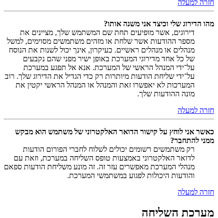
חזרה למעלה
מהו הדירוג שלי וכיצד אני משנה אותו?
דירוגים, אשר מופיעים תחת שם המשתמש שלך, מציינים את
מספר ההודעות אשר שלחת או מזהים משתמשים מסוימים, למשל
מנהלים או מנהלים ראשיים. כעיקרון, אינך יכול לשנות את הנוסח
של כל אחד מדירוגי המערכת באופן ישיר מפני שהם נקבעים
על־ידי המנהל הראשי של המערכת. אנא אל תפגע במערכת
על־ידי שליחת הודעות מיותרות רק כדי הגדיל את הדירוג שלך. רוב
המערכות לא יאפשרו זאת והמנהל או המנהל הראשי יקטין את
מונה ההודעות שלך.
חזרה למעלה
כאשר אני לוחץ על קישור הדואר האלקטרוני של משתמש הוא מבקש
ממני להתחבר?
רק משתמשים רשומים יכולים לשלוח לחברי הפורום הודעות
לדואר האלקטרוני באמצעות טופס השליחה במערכת, וזאת עם
מנהלי המערכת מאפשרים עזר זה. זה מונע משליחת הודעות ספאם
והודעות היכולות לפגוע במשתמשי המערכת.
חזרה למעלה
מערכת השליחה