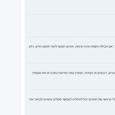
 חבילת השפה אינה קיימת, תרגיש חופשי ליצור תרגום חדש. ניתן
ים, ריבועים או נקודות, המציין כמה הודעות כתבת או את מעמדך
ארבע השיטות הבאות: Gravatar, גלריה, תמונה מרוחקת או העלאה. המנהל הראשי של הפורום יכול להחליט לאפשר סמלים אישיים ולבחור את