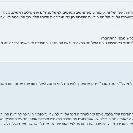
ות אשר שלחת או מזהים משתמשים מסוימים, למשל מנהלים או מנהלים ראשיים. כעיקרון, א
רכת על־ידי שליחת הודעות מיותרות רק כדי הגדיל את הדירוג שלך. רוב המערכות לא יאפש
בקש ממני להתחבר?
קטרוני באמצעות טופס השליחה במערכת, וזאת עם מנהלי המערכת מאפשרים עזר זה. זה מו
 לחץ על "פרסם תגובה". ייתכן שתצטרך להירשם לפני שתוכל לשלוח הודעה.רשימת ההרשאות ש
ההודעות שלך בלבד. אתה יכול לערוך הודעה על־ידי לחיצה על כפתור העריכה להודעה המיו
 כאשר אתה חוזר לנושא אשר רושם את מספר הפעמים שערכת אותה יחד עם התאריך והשעה.
ר מסבירה מדוע הם ערכו את ההודעה לפי ראות עיניהם. שים לב שמשתמשים רגילים לא יכו