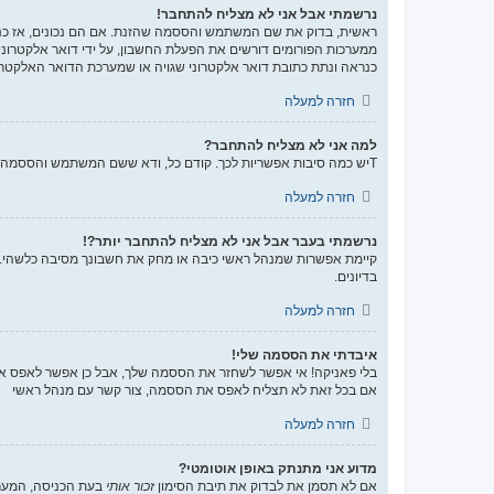
נרשמתי אבל אני לא מצליח להתחבר!
ממערכות הפורומים דורשים את הפעלת החשבון, על ידי דואר אלקטרונ
כנראה ונתת כתובת דואר אלקטרוני שגויה או שמערכת הדואר האלקטרו
חזרה למעלה
למה אני לא מצליח להתחבר?
Tיש כמה סיבות אפשריות לכך. קודם כל, ודא ששם המשתמש והססמה שלך נכונים. אם הם נכונים, צור קשר עם מנהל ראשי כדי לוודא שלא נחסמת. לחילופין, יכול להיות שיש שגיאה בהגדרות האתר שהמנהלים שלו יצטרכו לתקן.
חזרה למעלה
נרשמתי בעבר אבל אני לא מצליח להתחבר יותר?!
קיימת אפשרות שמנהל ראשי כיבה או מחק את חשבונך מסיבה כלשהי. בנ
בדיונים.
חזרה למעלה
איבדתי את הססמה שלי!
בלי פאניקה! אי אפשר לשחזר את הססמה שלך, אבל כן אפשר לאפס א
אם בכל זאת לא תצליח לאפס את הססמה, צור קשר עם מנהל ראשי
חזרה למעלה
מדוע אני מתנתק באופן אוטומטי?
אם לא תסמן את לבדוק את תיבת הסימון
זכור אותי
בעת הכניסה, המערכ