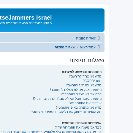
tseJammers Israel
מועדון המעריצים הרשמי של דרים ת'י
שאלות נפוצות
עמוד ראשי
שאלות נפוצות
שאלות נפוצות
התחברות והרשמה למערכת
מדוע אני צריך להירשם?
מהו COPPA?
מדוע אני לא יכול להרשם?
נרשמתי אבל אני לא מצליח להתחבר!
למה אני לא מצליח להתחבר?
נרשמתי בעבר אבל אני לא מצליח להתחבר יותר?!
איבדתי את הססמה שלי!
מדוע אני מתנתק באופן אוטומטי?
מה האפשרות “מחק את כל עוגיות המערכת” עושה?
אפשרויות והגדרות משתמש
כיצד אני משנה את ההגדרות שלי?
איך אני מונע משם המשתמש שלי מלהופיע ברשימת המשתמשים המחוברי