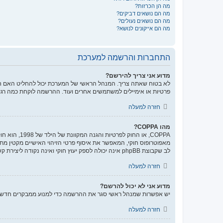
מה הן הכרזות?
מה הם נושאים דביקים?
מה הם נושאים נעולים?
מה הם אייקונים לנושא?
התחברות והרשמה למערכת
מדוע אני צריך להירשם?
לא בטוח שאתה צריך. המנהל הראשי של המערכת יכול להחליט האם חוב
פרטיות או אימיילים למשתמשים אחרים ועוד. ההרשמה לוקחת כמה רגע
חזרה למעלה
מהו COPPA?
לב שקבוצת phpBB אינה יכולה לספק יעוץ חוקי ואינה נקודה ליצירת קשר לענייני חוק מכל סוג, ובפרט הרשום להלן.
חזרה למעלה
מדוע אני לא יכול להרשם?
יש אפשרות שמנהל ראשי סגר את ההרשמה כדי למנוע ממבקרים חדשים להירשם. לחילופין ייתכן שמנהל ראשי חס
חזרה למעלה