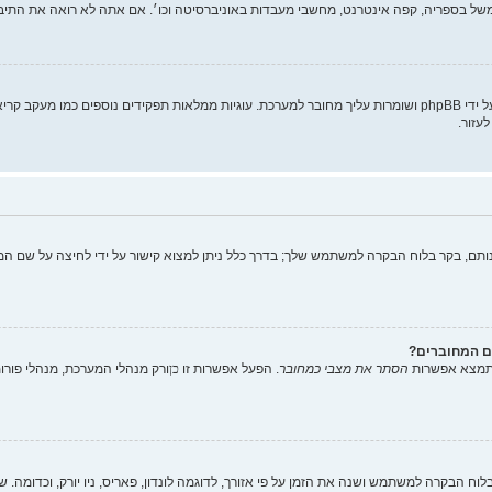
של בספריה, קפה אינטרנט, מחשבי מעבדות באוניברסיטה וכו׳. אם אתה לא רואה את התי
"מחק את כל עוגיות המערכת" מוחק את כל העוגיות (cookies) שנוצרו על ידי phpBB ושומרות עליך מחובר למערכת. עוגיות
עזור.
תם, בקר בלוח הבקרה למשתמש שלך; בדרך כלל ניתן למצוא קישור על ידי לחיצה על שם המ
ם המחוברים?
 תמצא אפשרות
הסתר את מצבי כמחובר
. הפעל אפשרות זו
כן
ורק מנהלי המערכת, מנהלי פור
וח הבקרה למשתמש ושנה את הזמן על פי אזורך, לדוגמה לונדון, פאריס, ניו יורק, וכדומה. שי