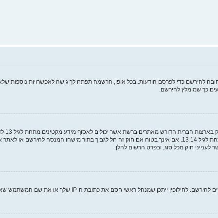
ה להירשם כדי לפרסם הודעות. בכל אופן, הרשמה תפתח לך גישה לאפשרויות נוספות שלא ז
ים כך שמומלץ להירשם.
COPPA, 
מאפוטרופוס חוקי, המאפשר את איסוף פרטי הזיהוי האישיים מקטין מתחת לגיל 14 13. אם אינך בטוח אם חוק זה חל לגבי
ם את כתובת ה-IP שלך או את שם המשתמש שאתה מנסה לרשום. צור קשר עם מנהל ראשי לסיוע.