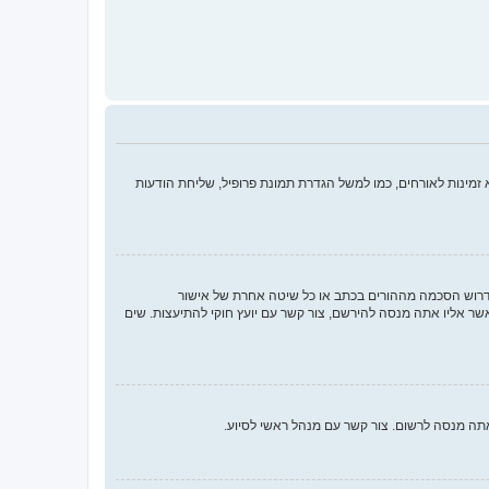
מינות לאורחים, כמו למשל הגדרת תמונת פרופיל, שליחת הודעות
או החוק לפרטיות והגנה המקוונת של הילד של 1998, הוא חוק בארצות הברית הדורש מאתרים ברשת אשר יכולים לאסוף מידע מקטינים מתחת לגיל 13 לדרוש הסכמה מההורים בכתב או כל שיטה אחרת של אישור
ך בתור מישהו המנסה להירשם או לאתר אשר אליו אתה מנסה להירשם, צור קשר עם יועץ חוקי להתיעצות. שים