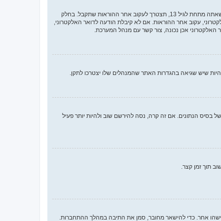
ראשית, בדוק את שם המשתמש והססמה שהזנת. אם הם נכונים, אז כנראה ואת מהדברים הבאים קרה. אם מערכת ה־COPPA פועלת במערכת ובהרשמה סימנת שאתה מתחת לגיל 13, תצטרך לעקוב אחר ההוראות שתקבל. בחלק
רוני, עקוב אחר ההוראות. אם לא קיבלת הודעה לדואר האלקטרוני,
האלקטרוני אכן נכונה, צור קשר עם מנהל המערכת.
 בסיס הנתונים. אם זה קרה, נסה להירשם שוב ולהיות יותר פעיל
ב תוך זמן קצר.
ישהו אחר. כדי להישאר מחובר, סמן את התיבה במהלך ההתחברות.